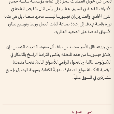
تعمل على تحويل العمليات المجزأة إلى كفاءة مؤسسية سلسة لجميع
الأطراف الفاعلة في السوق. هنا، يلتقي رأس المال بالفرص المتاحة في
القرن الحادي والعشرين.إن فينبورسا ليست مجرد منصة، بل هي بمثابة
ثورة رقمية تهدف إلى إعادة صياغة آليات العمل وربط وتوسيع نطاق
الأسواق الخاصة على الصعيد العالمي».
من جهته، قال الأمير محمد بن نواف آل سعود، الشريك المؤسس: إن
إطلاق فينبورسا من هذه المنطقة يعكس التزامنا الراسخ بالابتكار في
التكنولوجيا المالية وبالتحول الرقمي للأسواق المالية. تمنحنا منصتنا
الرقمية المتكاملة موقع الصدارة، معززةً الكفاءة وسهولة الوصول لجميع
المشاركين في السوق عالمياً.
إكس
اتصل بنا