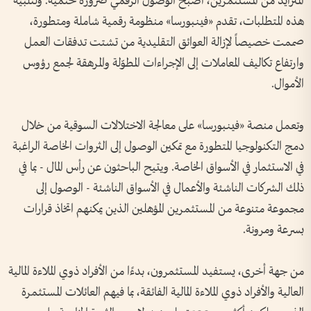
المتزايد من المستثمرين، أصبح الوصول الرقمي ضرورة حتمية. ولتلبية
هذه المتطلبات، تقدم «فينبورسا» منظومة رقمية شاملة ومتطورة،
صممت خصيصاً لإزالة العوائق التقليدية من تشتت تدفقات العمل
وارتفاع تكاليف المعاملات إلى الإجراءات المطوّلة والمرهقة لجمع رؤوس
الأموال.
وتعمل منصة «فينبورسا» على معالجة الاختلالات السوقية من خلال
دمج التكنولوجيا المتطورة مع تمكين الوصول إلى الثروات الخاصة الراغبة
في الاستثمار في الأسواق الخاصة. ويتيح الباحثون عن رأس المال - بما في
ذلك الشركات الناشئة والأعمال في الأسواق الناشئة - الوصول إلى
مجموعة متنوعة من المستثمرين المؤهلين الذين يمكنهم اتخاذ قرارات
بسرعة ومرونة.
من جهة أخرى، يستفيد المستثمرون، بدءًا من الأفراد ذوي الملاءة المالية
العالية والأفراد ذوي الملاءة المالية الفائقة، بما فيهم العائلات المستثمرة