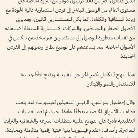
الذين يمتلكون أكثر من 100 تريليون دولار من الثروة الخاصة على
مستوى العالم، من الوصول المباشر إلى فرص استثمارية عالية الجودة مع
زيادة الشفافية والكفاءة. كما يمكن للمستشارين الماليين، ومديري
الأصول الصغار والمتوسطين، والشركات الاستشارية المستقلة الاستفادة
من تقنيات متطورة للوصول إلى مستثمرين غير مُخدَّمين بالكامل في
الأسواق الخاصة، مما يساعدهم على توسيع نطاق وصولهم إلى الفرص
الجديدة.
هذا النهج المتكامل يكسر الحواجز التقليدية ويفتح آفاقًا جديدة
للاستثمار والنمو والابتكار.
وقال إسماعيل بدرالدين، الرئيس التنفيذي لفينبورسا: لقد بلغت
قطاعات الأسواق الخاصة منعطفًا حاسمًا، حيث لم تعد العمليات
التقليدية قادرة على التوسع لتلبية متطلبات السرعة والشفافية والترابط
المعاصرة. وأضاف: «تقدم فينبورسا بنية تحتية رقمية متكاملة ومحايدة،