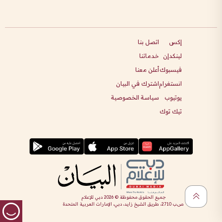
إكس
اتصل بنا
لينكدإن
خدماتنا
فيسبوك
أعلن معنا
انستغرام
اشترك في البيان
يوتيوب
سياسة الخصوصية
تيك توك
جميع الحقوق محفوظة ©
2026
دبي للإعلام
ص.ب 2710، طريق الشيخ زايد، دبي، الإمارات العربية المتحدة