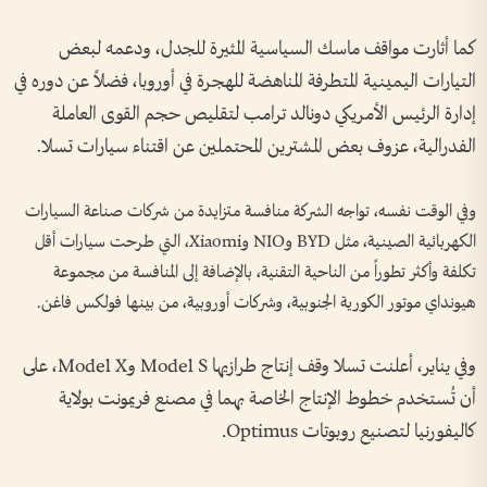
كما أثارت مواقف ماسك السياسية المثيرة للجدل، ودعمه لبعض
التيارات اليمينية المتطرفة المناهضة للهجرة في أوروبا، فضلاً عن دوره في
إدارة الرئيس الأمريكي دونالد ترامب لتقليص حجم القوى العاملة
الفدرالية، عزوف بعض المشترين المحتملين عن اقتناء سيارات تسلا.
وفي الوقت نفسه، تواجه الشركة منافسة متزايدة من شركات صناعة السيارات
الكهربائية الصينية، مثل BYD وNIO وXiaomi، التي طرحت سيارات أقل
تكلفة وأكثر تطوراً من الناحية التقنية، بالإضافة إلى المنافسة من مجموعة
هيونداي موتور الكورية الجنوبية، وشركات أوروبية، من بينها فولكس فاغن.
وفي يناير، أعلنت تسلا وقف إنتاج طرازيها Model S وModel X، على
أن تُستخدم خطوط الإنتاج الخاصة بهما في مصنع فريمونت بولاية
كاليفورنيا لتصنيع روبوتات Optimus.