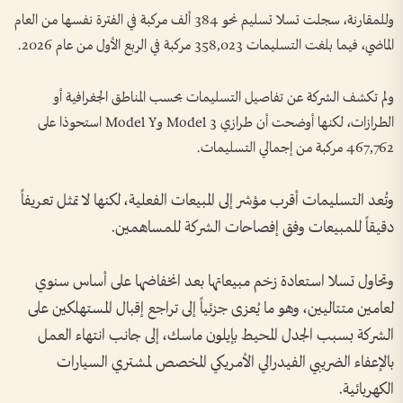
وللمقارنة، سجلت تسلا تسليم نحو 384 ألف مركبة في الفترة نفسها من العام
الماضي، فيما بلغت التسليمات 358,023 مركبة في الربع الأول من عام 2026.
ولم تكشف الشركة عن تفاصيل التسليمات بحسب المناطق الجغرافية أو
الطرازات، لكنها أوضحت أن طرازي Model 3 وModel Y استحوذا على
467,762 مركبة من إجمالي التسليمات.
وتُعد التسليمات أقرب مؤشر إلى المبيعات الفعلية، لكنها لا تمثل تعريفاً
دقيقاً للمبيعات وفق إفصاحات الشركة للمساهمين.
وتحاول تسلا استعادة زخم مبيعاتها بعد انخفاضها على أساس سنوي
لعامين متتاليين، وهو ما يُعزى جزئياً إلى تراجع إقبال المستهلكين على
الشركة بسبب الجدل المحيط بإيلون ماسك، إلى جانب انتهاء العمل
بالإعفاء الضريبي الفيدرالي الأمريكي المخصص لمشتري السيارات
الكهربائية.