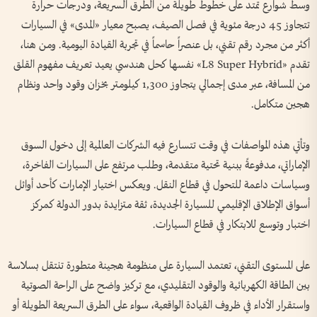
وسط شوارع تمتد على خطوط طويلة من الطرق السريعة، ودرجات حرارة
تتجاوز 45 درجة مئوية في فصل الصيف، يصبح معيار «المدى» في السيارات
أكثر من مجرد رقم تقني، بل عنصراً حاسماً في تجربة القيادة اليومية. ومن هنا،
تقدم «L8 Super Hybrid» نفسها كحل هندسي يعيد تعريف مفهوم القلق
من المسافة، عبر مدى إجمالي يتجاوز 1,300 كيلومتر بخزان وقود واحد ونظام
هجين متكامل.
وتأتي هذه المواصفات في وقت تتسارع فيه الشركات العالمية إلى دخول السوق
الإماراتي، مدفوعةً ببنية تحتية متقدمة، وطلب مرتفع على السيارات الفاخرة،
وسياسات داعمة للتحول في قطاع النقل. ويعكس اختيار الإمارات كأحد أوائل
أسواق الإطلاق الإقليمي للسيارة الجديدة، ثقة متزايدة بدور الدولة كمركز
اختبار وتوسع للابتكار في قطاع السيارات.
على المستوى التقني، تعتمد السيارة على منظومة هجينة متطورة تنتقل بسلاسة
بين الطاقة الكهربائية والوقود التقليدي، مع تركيز واضح على الراحة الصوتية
واستقرار الأداء في ظروف القيادة الواقعية، سواء على الطرق السريعة الطويلة أو