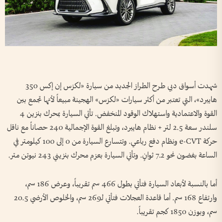
شهدت أسواق دبي طرح الطراز الجديد من سيارة «لكزس إن إكس 350
هايبرد»، التي تعتبر من أكثر سيارات «لكزس» الهجينة مبيعاً لأنها تجمع بين
القوة والاعتمادية واستهلاك الوقود المنخفض. تأتي السيارة بمحرك بنزين 4
سلندر سعة 2.5 لتر + نظام هايبرد، وتبلغ القوة الإجمالية 240 حصاناً مع ناقل
حركة e-CVT ونظام دفع رباعي. وتتسارع السيارة من 0 إلى 100 كيلومتر في
الساعة بغضون نحو 7.2 ثوانٍ. وتأتي السيارة بعزم محرك بنزيني 243 نيوتن متر.
أما بالنسبة لأبعاد السيارة فتأتي بطول 466 سم تقريباً، وعرض 186 سم،
وارتفاع 168 سم. أما قاعدة العجلات فتأتي لـ269 سم، والخلوص الأرضي 20.5
سم، وبوزن 1850 كجم تقريباً.