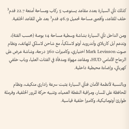
كذلك تأتي السيارة بعدد مقاعد يستوعب 5 ركاب ومساحة أمتعة 22.7 قدم³
خلف المقاعد، وأقصى مساحة تحميل 46.9 قدم³ بعد طي المقاعد الخلفية.
ومن الداخل تأتي السيارة بشاشة وسطية مساحة 14 بوصة (بحسب الفئة)،
وتدعم آبل كاربلاي وأندرويد أوتو لاسلكياً، مع شاحن لاسلكي للهاتف، ونظام
صوت Mark Levinson اختياري، وكاميرات 360 درجة، وشاشة عرض على
الزجاج الأمامي HUD، ومقاعد مهواة ومدفأة في الفئات العليا، وباب خلفي
كهربائي، وإضاءة محيطية داخلية.
وبالنسبة لأنظمة الأمان فتأتي السيارة بمثبت سرعة راداري متكيف، ونظام
المحافظة على المسار، ومراقبة النقطة العمياء، وتنبيه حركة المرور الخلفية، وفرملة
طوارئ أوتوماتيكية، وكاميرا خلفية قياسية.