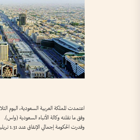
وفق ما نقلته وكالة الأنباء السعودية (واس).
وقدرت الحكومة إجمالي الإنفاق عند 1.31 تريليون ريال، مقابل إيرادات متوقعة بنحو 1.15 تريليون ريال.