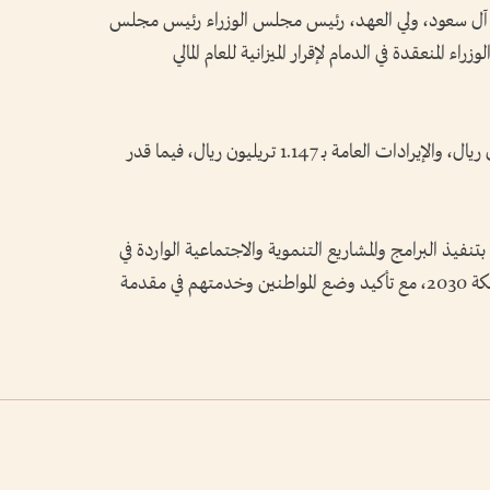
 آل سعود، ولي العهد، رئيس مجلس الوزراء رئيس مجلس
المنعقدة في الدمام لإقرار الميزانية للعام المالي
وأقر المجلس النفقات العامة بمبلغ 1.31 تريليون ريال، والإيرادات العامة بـ 1.147 تريليون ريال، فيما قدر
 بتنفيذ البرامج والمشاريع التنموية والاجتماعية الواردة في
الميزانية، بما يدعم تحقيق مستهدفات رؤية المملكة 2030، مع تأكيد وضع المواطنين وخدمتهم في مقدمة