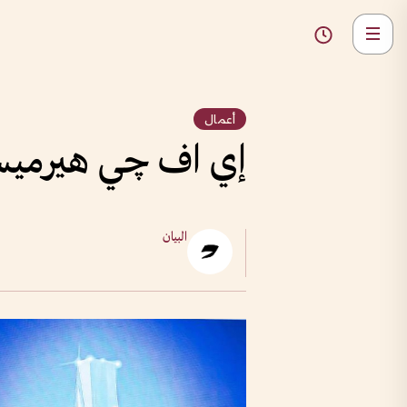
أعمال
إي اف چي هيرميس
البيان