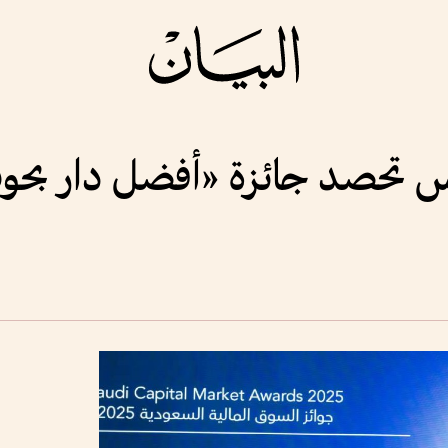
 تحصد جائزة «أفضل دار بحو