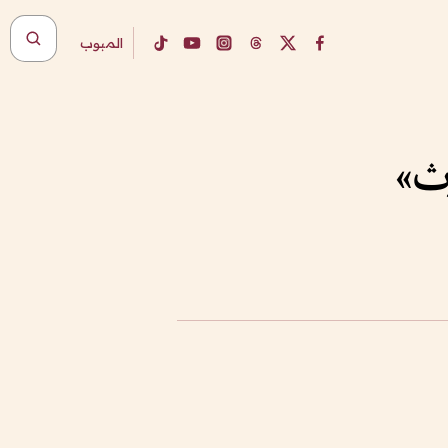
المبوب
ث»