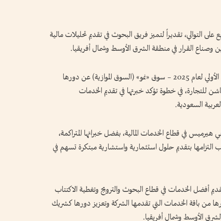
لى التوالي، تقديراً لتميز فريق البحوث في تقديم تحليلات مالية
 وصناع القرار في منطقة الشرق الأوسط وشمال أفريقيا.
كما فازت إي اف چي هيرميس بجائزة الطرح العام الأولي لعام 2025 – سوق «نمو» (السوق الموازية) عن دورها
شن للتجارة، في خطوة تؤكد خبرتها في تقديم الخدمات
عربية السعودية.
ي هيرميس في قطاع الخدمات المالية، بفضل خبراتها المتراكمة،
نب التزامها بتقديم حلول استثمارية واستشارية مبتكرة تسهم في
تقديم أفضل الخدمات في قطاع البحوث والترويج وتغطية الاكتتاب
غيرها من باقة الخدمات التي تقدمها الشركة وتعزيز دورها كشريك
لشرق الأوسط وشمال أفريقيا.