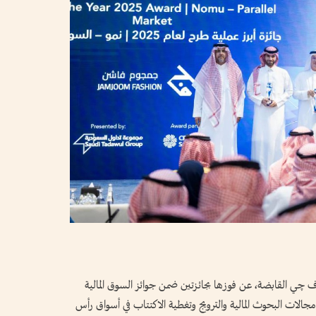
چي القابضة، عن فوزها بجائزتين ضمن جوائز السوق المالية
دتها في مجالات البحوث المالية والترويج وتغطية الاكتتاب في أسواق رأس