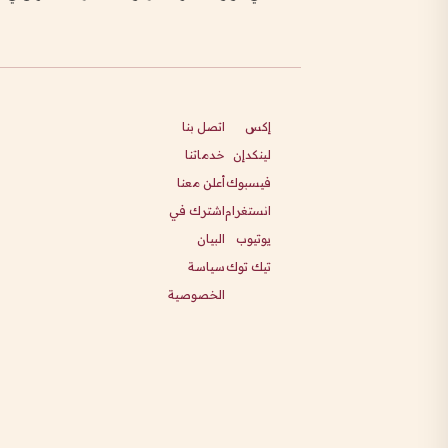
إكس
اتصل بنا
لينكدإن
خدماتنا
فيسبوك
أعلن معنا
انستغرام
اشترك في
يوتيوب
البيان
تيك توك
سياسة
الخصوصية