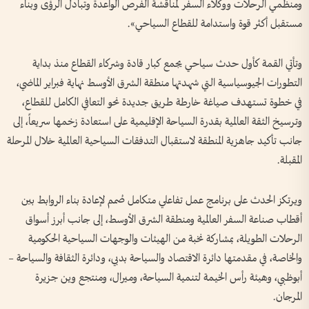
ومنظمي الرحلات ووكلاء السفر لمناقشة الفرص الواعدة وتبادل الرؤى وبناء
مستقبل أكثر قوة واستدامة للقطاع السياحي».
وتأتي القمة كأول حدث سياحي يجمع كبار قادة وشركاء القطاع منذ بداية
التطورات الجيوسياسية التي شهدتها منطقة الشرق الأوسط نهاية فبراير الماضي،
في خطوة تستهدف صياغة خارطة طريق جديدة نحو التعافي الكامل للقطاع،
وترسيخ الثقة العالمية بقدرة السياحة الإقليمية على استعادة زخمها سريعاً، إلى
جانب تأكيد جاهزية المنطقة لاستقبال التدفقات السياحية العالمية خلال المرحلة
المقبلة.
ويرتكز الحدث على برنامج عمل تفاعلي متكامل صُمم لإعادة بناء الروابط بين
أقطاب صناعة السفر العالمية ومنطقة الشرق الأوسط، إلى جانب أبرز أسواق
الرحلات الطويلة، بمشاركة نخبة من الهيئات والوجهات السياحية الحكومية
والخاصة، في مقدمتها دائرة الاقتصاد والسياحة بدبي، ودائرة الثقافة والسياحة –
أبوظبي، وهيئة رأس الخيمة لتنمية السياحة، وميرال، ومنتجع وين جزيرة
المرجان.