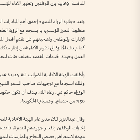
المنافسة الإيجابية بين الموظفين وتطوير الأداء المؤس
وتعد «جائزة الرواد للتميز» إحدى أهم المبادرات ا
منظومة التميز المؤسسي، بما ينسجم مع الرؤية الطم
الإدارات والموظفين وتشجيعهم على تقديم أفضل المبا
كما تهدف الجائزة إلى تطوير الأداء ضمن إطار متكامل
العمل وجودة الخدمات المقدمة لمختلف فئات المتعا
وأطلقت الهيئة الاتحادية للضرائب فئة جديدة ضمن 
وذلك انسجاماً مع توجيهات صاحب السمو الشيخ
الوزراء حاكم دبي، رعاه الله، بهدف أن تكون حكومة 
50% من خدماتها وعملياتها الحكومية.
وقال عبدالعزيز الملا، مدير عام الهيئة الاتحادية لل
إنجازات الموظفين وتقدير جهودهم المتميزة، بما يش
مهمة لاستعراض قصص النجاح والممارسات المميزة ا