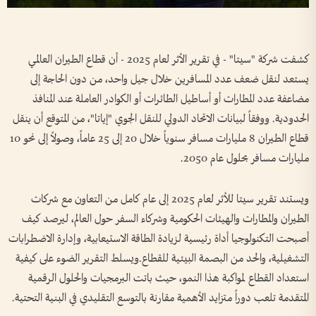
كشفت شركة "سيتا" - في تقرير الأثر لعام 2025 - أن قطاع الطيران العالمي
يستعد لنقل ضعف عدد المسافرين خلال جيل واحد، من دون الحاجة إلى
مضاعفة عدد المطارات أو أساطيل الطائرات أو الكوادر العاملة عند المنافذ
الحدودية. ووفقاً لبيانات الاتحاد الدولي للنقل الجوي "إياتا"، من المتوقع أن ينقل
قطاع الطيران 8 مليارات مسافر سنوياً خلال 20 إلى 25 عاماً، وصولاً إلى نحو 10
مليارات مسافر بحلول عام 2050.
ويستند تقرير سيتا للأثر لعام 2025 إلى عام كامل من التعاون مع شركات
الطيران والمطارات والهيئات الحكومية وشركاء السفر حول العالم، ليرصد كيف
أصبحت التكنولوجيا أداة رئيسية لزيادة الطاقة الاستيعابية، وإدارة الاضطرابات
التشغيلية، والحد من البصمة البيئية للقطاع.ويسلط التقرير الضوء على كيفية
استعداد القطاع لمواكبة هذا النمو، حيث باتت البرمجيات والحلول الرقمية
المتقدمة تلعب دوراً متزايد الأهمية مقارنة بالتوسع التقليدي في البنية التحتية.