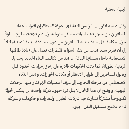
البنية التحتية
وقال ديفيد لافوريل، الرئيس التنفيذي لشركة "سيتا"، إن اقتراب أعداد
المسافرين من حاجز 10 مليارات مسافر سنوياً بحلول عام 2050، يطرح تساؤلاً
حول إمكانية نقل ضعف عدد المسافرين من دون مضاعفة البنية التحتية، لافتاً
إلى أن تقرير سيتا يجيب عن هذا السؤل، فالمطارات تعمل على زيادة طاقتها
الاستيعابية داخل منشآتها القائمة، بما يحد من تكاليف البناء الجديد وجداوله
الزمنية الطويلة، كما باتت الحكومات قادرة على إنجاز إجراءات الحدود قبل
وصول المسافرين إلى طوابير الانتظار أو مكاتب الجوازات، وانتقل الذكاء
الاصطناعي من مرحلة التجارب إلى غرف العمليات التي تدار منها الرحلات
اليومية. وأوضح أن هذا الإنجاز لا يمثل ثمرة جهود شركة واحدة، بل يعكس تحولاً
تكنولوجياً مشتركاً تشارك فيه شركات الطيران والمطارات والحكومات والشركاء
لرسم ملامح مستقبل النقل الجوي.