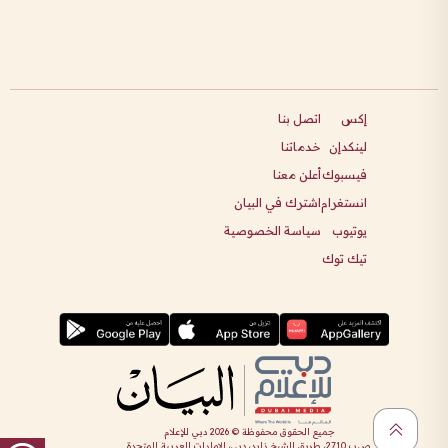
إكس
اتصل بنا
لينكدإن
خدماتنا
فيسبوك
أعلن معنا
انستغرام
اشترك في البيان
يوتيوب
سياسة الخصوصية
تيك توك
جميع الحقوق محفوظة ©
2026
دبي للإعلام
ص.ب 2710، طريق الشيخ زايد، دبي، الإمارات العربية المتحدة