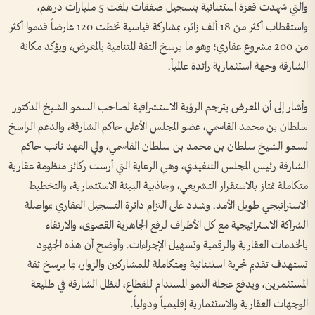
والتي شهدت قفزة استثنائية بتسجيل صفقات بلغت 5 مليارات درهم،
واستقطاب أكثر من 18 ألف زائر، بمشاركة قياسية تخطت 120 عارضاً قدموا أكثر
من 200 مشروع عقاري؛ وهو ما يرسخ الثقة المتنامية بالمعرض، ويؤكد مكانة
الشارقة وجهة استثمارية رائدة عالمياً.
وأشار إلى أن المعرض يترجم الرؤية الاستشرافية لصاحب السمو الشيخ الدكتور
سلطان بن محمد القاسمي، عضو المجلس الأعلى حاكم الشارقة، والدعم الراسخ
لسمو الشيخ سلطان بن محمد بن سلطان القاسمي، ولي العهد نائب حاكم
الشارقة رئيس المجلس التنفيذي، وهي الرعاية التي أرست ركائز منظومة عقارية
متكاملة تمتاز بالاستقرار التشريعي، وجاذبية البيئة الاستثمارية، والتخطيط
الاستراتيجي طويل الأمد. وشدد على التزام دائرة التسجيل العقاري بمواصلة
الشراكة الاستراتيجية مع كل الأطراف لرفع الجاهزية القصوى، والارتقاء
بالخدمات العقارية والرقمية وتسهيل الإجراءات. وأوضح أن هذه الجهود
تستهدف تقديم تجربة استثنائية ومتكاملة للمشاركين والزوار، بما يرسخ ثقة
المستثمرين، ويدفع عجلة النمو المستدام للقطاع، لتظل الشارقة في طليعة
الوجهات العقارية والاستثمارية إقليمياً ودولياً.