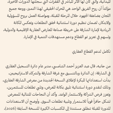
الميدانية، والتي كان لها الأثر المباشر في القفزات التي سجلتها الدورات الأخيرة،
مؤكداً أن روح الفريق الواحد هي المحرك الحقيقي لهذا التميز، ووجه جميع
اللجان بمضاعفة الجهود خلال المرحلة المقبلة، ومواصلة العمل بروح المسؤولية
والابتكار، لضمان تنظيم دورة استثنائية تحقق التطلعات وتعكس المكانة
الريادية لإمارة الشارقة على خريطة صناعة المعارض العقارية الإقليمية والدولية،
وتسهم في تعزيز نمو القطاع ودعم مستهدفات التنمية في الإمارة.
تكامل لدعم القطاع العقاري
من جانبه، قال عبد العزيز أحمد الشامسي، مدير عام دائرة التسجيل العقاري
في الشارقة: إن الدائرة وبالتنسيق مع غرفة الشارقة والشركاء الاستراتيجيين،
بدأت استعداداتها المبكرة لإطلاق النسخة الجديدة من معرض الشارقة العقاري،
وذلك لتقديم دورة استثنائية تليق بمكانة المعرض، وتلبي تطلعات المستثمرين،
وتعزز فرص الشراكة والاستثمار الواعد. وأكد أن النجاحات المتتالية للمعرض
تشكل حافزاً قوياً للاستمرار وتلبية تطلعات السوق. وأوضح أن الاستعدادات
للدورة المقبلة تنطلق مستندة إلى المكتسبات الكبيرة للنسخة السابقة (2026)،