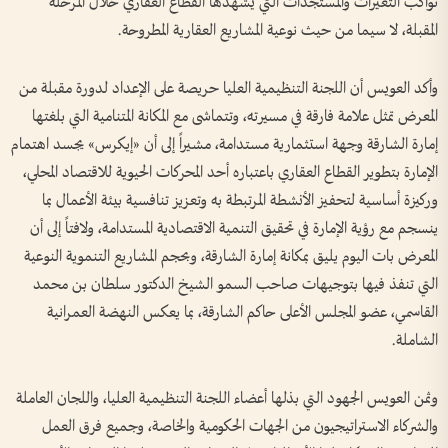
تواكب التغيرات والمستجدات التي يشهدها القطاع العقاري خلال المرحلة
المقبلة، لا سيما من حيث نوعية المشاريع العقارية المطروحة.
وأكد العويس أن اللجنة التنظيمية العليا حريصة على الإعداد لدورة مقبلة من
المعرض تمثل علامة فارقة في مسيرته، وتتماشى مع المكانة المتنامية التي بلغتها
إمارة الشارقة وجهة استثمارية مستدامة، مشيراً إلى أن «إيكرس» يجسد اهتمام
الإمارة بتطوير القطاع العقاري باعتباره أحد المحركات الحيوية للاقتصاد المحلي،
وركيزة أساسية لتحفيز الأنشطة المرتبطة به وتعزيز تنافسية بيئة الأعمال بما
ينسجم مع رؤية الإمارة في تحقيق التنمية الاقتصادية المستدامة، ولافتاً إلى أن
المعرض بات اليوم يليق بمكانة إمارة الشارقة، وبحجم المشاريع التنموية النوعية
التي تنفذ فيها بتوجيهات صاحب السمو الشيخ الدكتور سلطان بن محمد
القاسمي، عضو المجلس الأعلى حاكم الشارقة، بما يعكس النهضة العمرانية
الشاملة.
وثمن العويس الجهود التي بذلها أعضاء اللجنة التنظيمية العليا، واللجان العاملة
والشركاء الاستراتيجيون من الجهات الحكومية والخاصة، وجميع فرق العمل