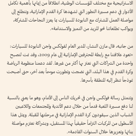
الاستراتيجية مع مختلف المؤسسات الوطنية، انطلاقاً من إيمانها بأهمية تكامل
الأدوار في دعم مسيرة التطور التي تشهدها كرة القدم الإماراتية، ونتطلع إلى
مواصلة العمل المشترك مع النابودة للسيارات بما يعزز النجاحات المشتركة،
ويواكب تطلعاتنا نحو المزيد من التميز والاستدامة».
من جانبه، قال مازن النشار، المدير العام لفولكس واجن النابودة للسيارات:
«تعود علاقتنا مع رابطة المحترفين الإماراتية إلى عام 2009، وقد نمت لتصبح
واحدة من الشراكات التي نعتز بها أكثر من غيرها. لقد دعمنا منظومة الرياضة
وكرة القدم في هذا البلد، التي نضجت وتطورت موسماً بعد آخر، حتى أصبحت
نموذجاً تنظر إليه المنطقة بأسرها.
وتتمثل رسالة فولكس واجن في تحريك الناس إلى الأمام، وهو ما يعني بالنسبة
لنا دفع مسيرة اللعبة قدماً من خلال دعم الأندية والمجتمعات واللاعبين
الشباب الذين سيقودون كرة القدم الإماراتية في مرحلتها المقبلة. ويمثل هذا
الأسطول من المركبات التزاماً حقيقياً بهذا المستقبل، وبشراكة نعتزم مواصلة
بنائها وتعزيزها خلال السنوات القادمة».