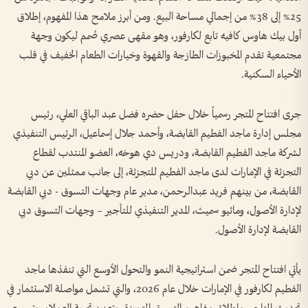
25% إلى 38% من إجمالي مساحة البيع. ومن أبرز ملامح هذا المفهوم، إطلاق
أول بيك هاوس كافيه تابع لكارفور، وهو مقهى عصري صُمم ليكون وجهة
مجتمعية تقدم المخبوزات الطازجة والقهوة وخيارات الطعام الخفيف في قلب
الأحياء السكنية.
جرى افتتاح المتجر رسمياً خلال حفل حضره فضل عبد الباقي العلي، رئيس
مجلس إدارة ماجد الفطيم القابضة، وأحمد جلال إسماعيل، الرئيس التنفيذي
لشركة ماجد الفطيم القابضة، ودريس دي هوخه، العضو المنتدب لقطاع
التجزئة في الإمارات لدى ماجد الفطيم للتجزئة، إلى جانب ممثلين عن دبي
القابضة، من بينهم فريد عبدالرحمن، مدير عام وجهات التسوق - دبي القابضة
لإدارة الأصول، وماثيو سميث، المدير التنفيذي للتأجير – وجهات التسوق دبي
القابضة لإدارة الأصول.
يأتي افتتاح المتجر ضمن استراتيجية النمو والتحول الأوسع التي تنفذها ماجد
الفطيم لكارفور في الإمارات خلال عام 2026، والتي تشمل مواصلة الاستثمار في