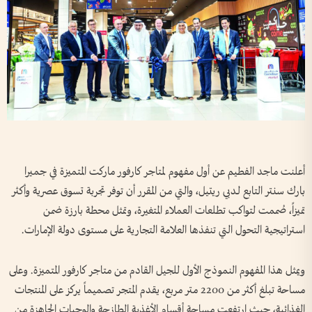
أعلنت ماجد الفطيم عن أول مفهوم لمتاجر كارفور ماركت المتميزة في جميرا
بارك سنتر التابع لـدبي ريتيل، والتي من المقرر أن توفر تجربة تسوق عصرية وأكثر
تميزاً، صُممت لتواكب تطلعات العملاء المتغيرة، وتمثل محطة بارزة ضمن
استراتيجية التحول التي تنفذها العلامة التجارية على مستوى دولة الإمارات.
ويمثل هذا المفهوم النموذج الأول للجيل القادم من متاجر كارفور المتميزة. وعلى
مساحة تبلغ أكثر من 2200 متر مربع، يقدم المتجر تصميماً يركز على المنتجات
الغذائية، حيث ارتفعت مساحة أقسام الأغذية الطازجة والوجبات الجاهزة من