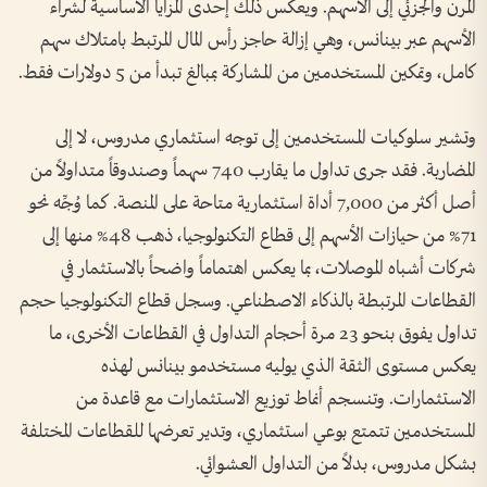
المرن والجزئي إلى الأسهم. ويعكس ذلك إحدى المزايا الأساسية لشراء
الأسهم عبر بينانس، وهي إزالة حاجز رأس المال المرتبط بامتلاك سهم
كامل، وتمكين المستخدمين من المشاركة بمبالغ تبدأ من 5 دولارات فقط.
وتشير سلوكيات المستخدمين إلى توجه استثماري مدروس، لا إلى
المضاربة. فقد جرى تداول ما يقارب 740 سهماً وصندوقاً متداولاً من
أصل أكثر من 7,000 أداة استثمارية متاحة على المنصة. كما وُجِّه نحو
71% من حيازات الأسهم إلى قطاع التكنولوجيا، ذهب 48% منها إلى
شركات أشباه الموصلات، بما يعكس اهتماماً واضحاً بالاستثمار في
القطاعات المرتبطة بالذكاء الاصطناعي. وسجل قطاع التكنولوجيا حجم
تداول يفوق بنحو 23 مرة أحجام التداول في القطاعات الأخرى، ما
يعكس مستوى الثقة الذي يوليه مستخدمو بينانس لهذه
الاستثمارات. وتنسجم أنماط توزيع الاستثمارات مع قاعدة من
المستخدمين تتمتع بوعي استثماري، وتدير تعرضها للقطاعات المختلفة
بشكل مدروس، بدلاً من التداول العشوائي.