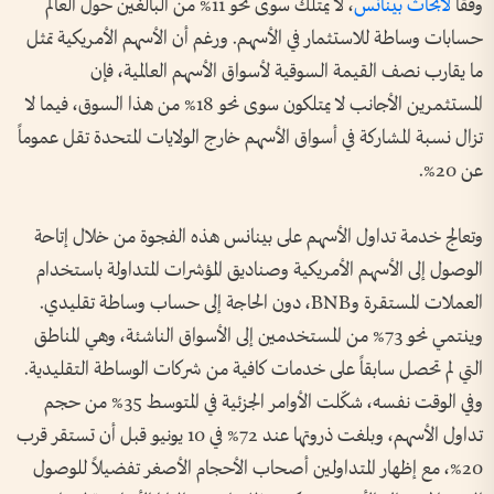
وفقاً
لأبحاث بينانس
، لا يمتلك سوى نحو 11% من البالغين حول العالم
حسابات وساطة للاستثمار في الأسهم. ورغم أن الأسهم الأمريكية تمثل
ما يقارب نصف القيمة السوقية لأسواق الأسهم العالمية، فإن
المستثمرين الأجانب لا يمتلكون سوى نحو 18% من هذا السوق، فيما لا
تزال نسبة المشاركة في أسواق الأسهم خارج الولايات المتحدة تقل عموماً
عن 20%.
وتعالج خدمة تداول الأسهم على بينانس هذه الفجوة من خلال إتاحة
الوصول إلى الأسهم الأمريكية وصناديق المؤشرات المتداولة باستخدام
العملات المستقرة وBNB، دون الحاجة إلى حساب وساطة تقليدي.
وينتمي نحو 73% من المستخدمين إلى الأسواق الناشئة، وهي المناطق
التي لم تحصل سابقاً على خدمات كافية من شركات الوساطة التقليدية.
وفي الوقت نفسه، شكّلت الأوامر الجزئية في المتوسط 35% من حجم
تداول الأسهم، وبلغت ذروتها عند 72% في 10 يونيو قبل أن تستقر قرب
20%، مع إظهار المتداولين أصحاب الأحجام الأصغر تفضيلاً للوصول