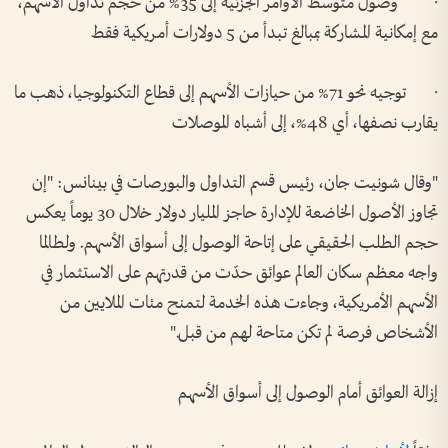
· وصول متوسط الأوامر الجزئية إلى 35% من حجم تداول الأسهم،
مع إمكانية المشاركة بمبالغ تبدأ من 5 دولارات أمريكية فقط
· توجيه نحو 71% من حيازات الأسهم إلى قطاع التكنولوجيا، ذهب ما
يقارب نصفها، أي 48%، إلى أشباه الموصلات
"وقال شونيت جان، رئيس قسم التداول والبورصات في بينانس: "إن
تجاوز الأصول الخاضعة للإدارة حاجز المليار دولار خلال 30 يوماً يعكس
حجم الطلب الحقيقي على إتاحة الوصول إلى أسواق الأسهم. ولطالما
واجه معظم سكان العالم عوائق حدّت من قدرتهم على الاستثمار في
الأسهم الأمريكية، وجاءت هذه الخدمة لتمنح مئات الملايين من
الأشخاص فرصة لم تكن متاحة لهم من قبل."
إزالة العوائق أمام الوصول إلى أسواق الأسهم