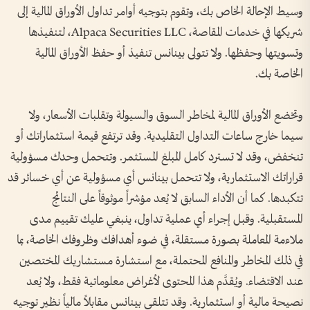
وسيط الإحالة الخاص بك، وتقوم بتوجيه أوامر تداول الأوراق المالية إلى
شريكها في خدمات المقاصة، Alpaca Securities LLC، لتنفيذها
وتسويتها وحفظها. ولا تتولى بينانس تنفيذ أو حفظ الأوراق المالية
الخاصة بك.
وتخضع الأوراق المالية لمخاطر السوق والسيولة وتقلبات الأسعار، ولا
سيما خارج ساعات التداول التقليدية. وقد ترتفع قيمة استثماراتك أو
تنخفض، وقد لا تسترد كامل المبلغ المستثمر. وتتحمل وحدك مسؤولية
قراراتك الاستثمارية، ولا تتحمل بينانس أي مسؤولية عن أي خسائر قد
تتكبدها. كما أن الأداء السابق لا يُعد مؤشراً موثوقاً على النتائج
المستقبلية. وقبل إجراء أي عملية تداول، ينبغي عليك تقييم مدى
ملاءمة المعاملة بصورة مستقلة، في ضوء أهدافك وظروفك الخاصة، بما
في ذلك المخاطر والمنافع المحتملة، مع استشارة مستشاريك المختصين
عند الاقتضاء. ويُقدَّم هذا المحتوى لأغراض معلوماتية فقط، ولا يُعد
نصيحة مالية أو استثمارية. وقد تتلقى بينانس مقابلاً مالياً نظير توجيه