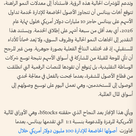
وتدعم المؤشرات الحالية هذه الرؤية. فاستناداً إلى معدلات النمو الراهنة،
تتوقع أبحاث بينانس أن تتجاوز الأصول الخاضعة للإدارة لخدمة تداول
الأسهم على بينانس حاجز 10 مليارات دولار أمريكي بحلول نهاية عام
2026، أي بعد أقل من سبعة أشهر على إطلاق الخدمة. ويستند هذا
التقدير إلى اتجاهات النمو الحالية وظروف السوق، ولا يُعد ضماناً للأداء
المستقبلي، إذ قد تختلف النتائج الفعلية بصورة جوهرية. ومن غير المرجح
أن تأتي الموجة المقبلة من المشاركة في أسواق الأسهم نتيجة توسع شركات
الوساطة التقليدية، بل يُتوقع أن تقودها المنصات الرقمية التي انطلقت
من قطاع الأصول المشفرة، بعدما نجحت بالفعل في معالجة تحدي
الوصول إلى المستخدمين، وهي تعمل اليوم على توسيع وصولهم إلى
أسواق المال العالمية.
ويأتي هذا الإنجاز بعد النجاح الذي حققته bStocks، وهي الأوراق المالية
الأمريكية المرمّزة والمدعومة بنسبة 1:1 التي تقدمها بينانس، بعدما
تجاوزت
أصولها الخاضعة للإدارة 100 مليون دولار أمريكي خلال