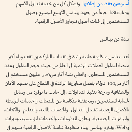
أسبوعين فقط من إطلاقها
. وتشكل كل من خدمة تداول الأسهم
وbStocks جزءاً من جهود بينانس الأوسع لتوسيع وصول
المستخدمين إلى فئات أصول تتجاوز الأصول الرقمية.
نبذة عن بينانس
تُعد بينانس منظومة عالمية رائدة في تقنيات البلوكشين تقف وراء أكبر
منصة لتداول العملات الرقمية في العالم من حيث حجم التداول وعدد
المستخدمين المسجلين. وتحظى بثقة أكثر من320 مليون مستخدم في
أكثر من100 دولة، بفضل معاييرها الرائدة في القطاع على صعيد الأمان
والشفافية وسرعة تنفيذ التداولات، إلى جانب ما توفره من وسائل
لحماية المستثمرين، ومحفظة متكاملة من المنتجات والخدمات المرتبطة
بالأصول الرقمية، تشمل التداول، والخدمات المالية، والتعليم، والأبحاث،
والمبادرات المجتمعية، وحلول المدفوعات، والخدمات المؤسسية، وميزات
Web3. وتلتزم بينانس ببناء منظومة شاملة للأصول الرقمية تسهم في