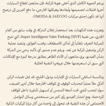
ورغم التمويه الكامل الذي أخفى هوية المركبة، فإن متابعين لقطاع السيارات
أجروا تحليلات لتصميمها وأبعادها وهيكلها الخارجي، ما دفع كثيرين إلى ترجيح
أنها قد تكون إحدى مركبات OMODA & JAECOO.
وتعززت هذه التكهنات بعد استحضار إعلان الشركة، في وقت سابق من العام
الجاري، عن تقنية Super Intelligent Valet Parking (SIVP)، التي تتيح
للمركبة التعرف تلقائياً إلى أماكن الاصطفاف، وتجنب العوائق، وتنفيذ عملية
الركن وتشغيل المركبة عن بُعد. ورغم عدم صدور أي تأكيد رسمي من الشركة
بشأن الفيديو، يرى متابعون أن الأداء الظاهر يتطابق بدرجة كبيرة مع الإمكانات
التي سبق أن استعرضتها خلال عروضها التقنية العالمية.
وبالنسبة لسائقي السيارات في الإمارات ودول الخليج، قد تمثل تقنيات الركن
الذكي حلاً عملياً لتحديات الوقوف في المواقف الخارجية خلال أشهر الصيف،
سواء لتجنب المشي تحت أشعة الشمس أو لتسهيل المناورة داخل المواقف
المزدحمة. ومع انتشار الفيديو رأى كثير من مستخدمي وسائل التواصل
الاجتماعي أن هذه التقنية قد تتحول إلى واحدة من أكثر مزايا المركبات الذكية