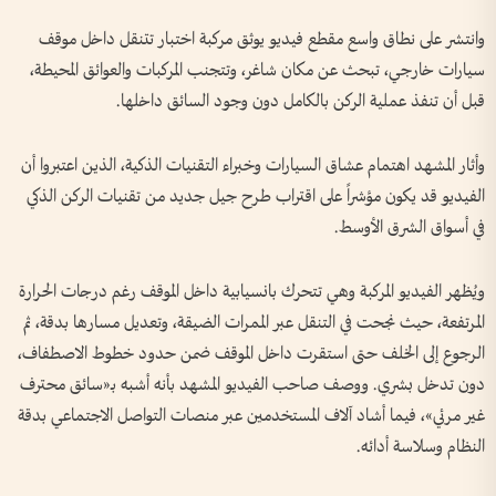
وانتشر على نطاق واسع مقطع فيديو يوثق مركبة اختبار تتنقل داخل موقف
سيارات خارجي، تبحث عن مكان شاغر، وتتجنب المركبات والعوائق المحيطة،
قبل أن تنفذ عملية الركن بالكامل دون وجود السائق داخلها.
وأثار المشهد اهتمام عشاق السيارات وخبراء التقنيات الذكية، الذين اعتبروا أن
الفيديو قد يكون مؤشراً على اقتراب طرح جيل جديد من تقنيات الركن الذكي
في أسواق الشرق الأوسط.
ويُظهر الفيديو المركبة وهي تتحرك بانسيابية داخل الموقف رغم درجات الحرارة
المرتفعة، حيث نجحت في التنقل عبر الممرات الضيقة، وتعديل مسارها بدقة، ثم
الرجوع إلى الخلف حتى استقرت داخل الموقف ضمن حدود خطوط الاصطفاف،
دون تدخل بشري. ووصف صاحب الفيديو المشهد بأنه أشبه بـ«سائق محترف
غير مرئي»، فيما أشاد آلاف المستخدمين عبر منصات التواصل الاجتماعي بدقة
النظام وسلاسة أدائه.