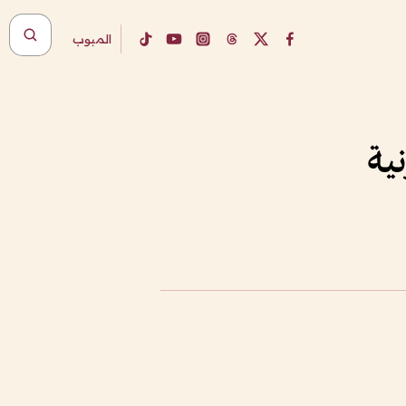
المبوب
ية