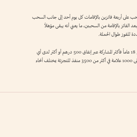
ى 30 أغسطس، يُجرى سحب على أربعة فائزين بالإقامات كل يوم أحد إلى جانب السحب
د الفائز بالإقامة من السحبين، ما يعني أنه يبقى مؤهلاً
دة للفوز طوال الحملة.
ويمكن للسكان والزوار المؤهلين ممن تبلغ أعمارهم 18 عاماً فأكثر المشاركة عبر إنفاق 500 درهم أو أكثر لدى أي
من العلامات التجارية المشاركة التي يزيد عددها على 1000 علامة في أكثر من 3500 منفذ للتجزئة بمختلف أنحاء