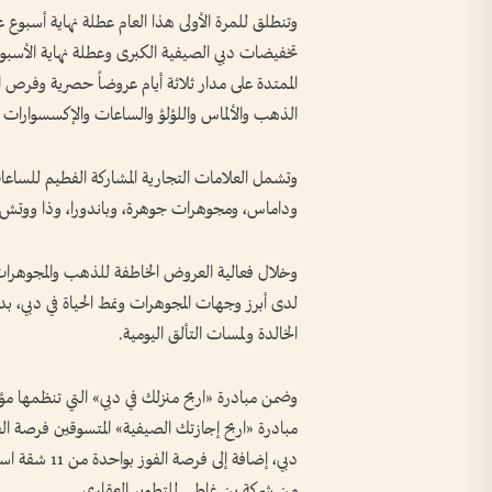
تخفيضات دبي الصيفية الكبرى وعطلة نهاية الأسبو
الممتدة على مدار ثلاثة أيام عروضاً حصرية وفرص 
الذهب والألماس واللؤلؤ والساعات والإكسسوارات الفا
وتشمل العلامات التجارية المشاركة الفطيم للساعا
وداماس، ومجوهرات جوهرة، وباندورا، وذا ووتش ها
وخلال فعالية العروض الخاطفة للذهب والمجوهرا
لدى أبرز وجهات المجوهرات ونمط الحياة في دبي، بدءاً
الخالدة ولمسات التألق اليومية.
وضمن مبادرة «اربح منزلك في دبي» التي تنظمها م
مبادرة «اربح إجازتك الصيفية» المتسوقين فرصة الف
دبي، إضافة إل
من شركة بن غاطي للتطوير العقاري.