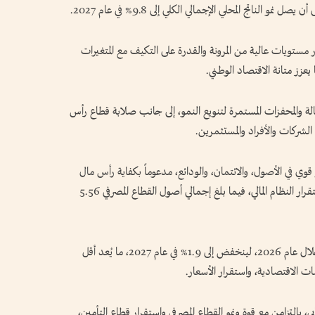
 الناتج المحلي الإجمالي الكلي إلى 9.8% في عام 2027.
 مستويات عالية من المرونة والقدرة على التكيف مع المتغيرات
عزز متانة الاقتصاد الوطني.
الة والمحفزات المستمرة لتنويع النمو، إلى جانب صلابة قطاع رأس
الشركات والأفراد والمستثمرين.
قوي في الأصول، والائتمان، والودائع، مدعوماً بكفاية رأس مال
مرتفعةن وتحسّن جودة الأصول، بما يعزز متانة واستقرار النظام المالي، فيما بلغ إجمالي أصول القطاع المصرفي 5.56
وتوقع المركزي، في التقرير، أن يبلغ التضخم 2.3% خلال عام 2026، لينخفض إلى 1.9% في عام 2027، ما يُعد أقل
ات الاقتصادية، واستقرار الأسعار.
 بالتزامن مع قوة ونمو القطاع المصرفي واستقرار قطاع التأمين،