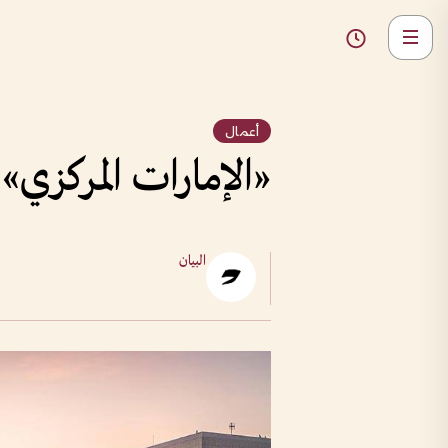
أعمال
«الإمارات المركزي»: 9.8% نمو الناتج الكلي 7
البيان