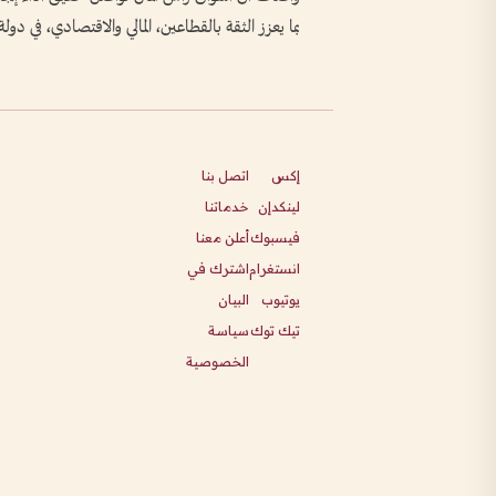
بما يعزز الثقة بالقطاعين، المالي والاقتصادي، في دولة
إكس
اتصل بنا
لينكدإن
خدماتنا
فيسبوك
أعلن معنا
انستغرام
اشترك في
يوتيوب
البيان
تيك توك
سياسة
الخصوصية