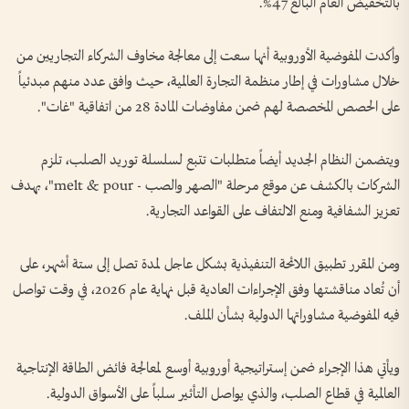
بالتخفيض العام البالغ 47%.
وأكدت المفوضية الأوروبية أنها سعت إلى معالجة مخاوف الشركاء التجاريين من
خلال مشاورات في إطار منظمة التجارة العالمية، حيث وافق عدد منهم مبدئياً
على الحصص المخصصة لهم ضمن مفاوضات المادة 28 من اتفاقية "غات".
ويتضمن النظام الجديد أيضاً متطلبات تتبع لسلسلة توريد الصلب، تلزم
الشركات بالكشف عن موقع مرحلة "الصهر والصب - melt & pour"، بهدف
تعزيز الشفافية ومنع الالتفاف على القواعد التجارية.
ومن المقرر تطبيق اللائحة التنفيذية بشكل عاجل لمدة تصل إلى ستة أشهر، على
أن تُعاد مناقشتها وفق الإجراءات العادية قبل نهاية عام 2026، في وقت تواصل
فيه المفوضية مشاوراتها الدولية بشأن الملف.
ويأتي هذا الإجراء ضمن إستراتيجية أوروبية أوسع لمعالجة فائض الطاقة الإنتاجية
العالمية في قطاع الصلب، والذي يواصل التأثير سلباً على الأسواق الدولية.