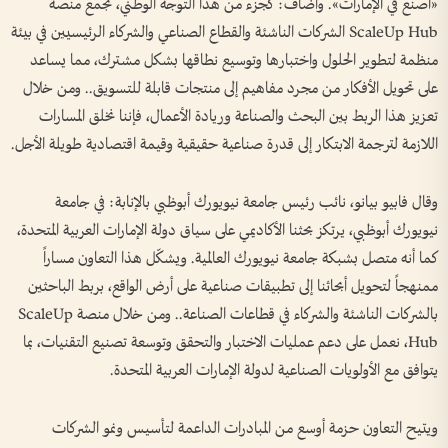
«اصنع في الإمارات». وأضاف: كجزء من هذا التوجه الوطني، تجمع منصة
ScaleUp Hub الشركات الناشئة والقطاع الصناعي والشركاء الرئيسيين في بيئة
منظمة لتطوير الحلول واختبارها وتوسيع نطاقها بشكل مشترك، مما يساعد
على تحويل الأفكار من مجرد مفاهيم إلى منتجات قابلة للتسويق.. ومن خلال
تعزيز هذا الربط بين البحث والصناعة وريادة الأعمال، فإننا نخلق المسارات
اللازمة لترجمة الابتكار إلى قدرة صناعية حقيقية وقيمة اقتصادية طويلة الأجل.
وقال فابيو بيانو، نائب رئيس جامعة نيويورك أبوظبي بالإنابة: في جامعة
نيويورك أبوظبي، يرتكز بحثنا الأكاديمي على سياق دولة الإمارات العربية المتحدة،
كما أنه متصل بشبكة جامعة نيويورك العالمية. ويشكّل هذا التعاون مساراً
ممنهجاً لتحويل أبحاثنا إلى تطبيقات صناعية على أرض الواقع، بربط الباحثين
بالشركات الناشئة والشركاء في قطاعات الصناعة.. ومن خلال منصة ScaleUp
Hub، نعمل على دعم عمليات الاختبار والتحقق وتوسعة تصنيع التقنيات، بما
يتوافق مع الأولويات الصناعية لدولة الإمارات العربية المتحدة.
ويتيح التعاون حزمة أوسع من المبادرات الداعمة لتأسيس ونمو الشركات