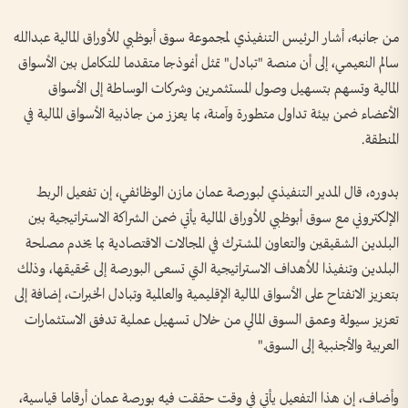
من جانبه، أشار الرئيس التنفيذي لمجموعة سوق أبوظبي للأوراق المالية عبدالله
سالم النعيمي، إلى أن منصة "تبادل" تمثل أنموذجا متقدما للتكامل بين الأسواق
المالية وتسهم بتسهيل وصول المستثمرين وشركات الوساطة إلى الأسواق
الأعضاء ضمن بيئة تداول متطورة وآمنة، بما يعزز من جاذبية الأسواق المالية في
المنطقة.
بدوره، قال المدير التنفيذي لبورصة عمان مازن الوظائفي، إن تفعيل الربط
الإلكتروني مع سوق أبوظبي للأوراق المالية يأتي ضمن الشراكة الاستراتيجية بين
البلدين الشقيقين والتعاون المشترك في المجالات الاقتصادية بما يخدم مصلحة
البلدين وتنفيذا للأهداف الاستراتيجية التي تسعى البورصة إلى تحقيقها، وذلك
بتعزيز الانفتاح على الأسواق المالية الإقليمية والعالمية وتبادل الخبرات، إضافة إلى
تعزيز سيولة وعمق السوق المالي من خلال تسهيل عملية تدفق الاستثمارات
العربية والأجنبية إلى السوق."
وأضاف، إن هذا التفعيل يأتي في وقت حققت فيه بورصة عمان أرقاما قياسية،