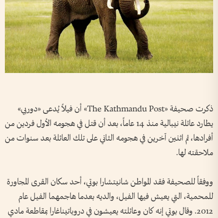
ذكرت صحيفة «The Kathmandu Post» أن فيلاً يُدعى «دوربي»
يطارد عائلة نيبالية منذ 14 عاماً، بعد أن قتل في هجومه الأول فردين من
أفرادها، ثم اثنين آخرين في هجومه الثاني على تلك العائلة بعد سنوات من
ملاحقته لها.
ووفقاً للصحيفة فقد المواطن شانيتشارا بوتي، أحد سكان القرى المجاورة
للمحمية، التي يعيش فيها الفيل، والديه بعدما هاجمهما الفيل عام
2012. وقال بوتي إنه كان وعائلته يعيشون في دروباتيناغارا بمقاطعة مادي