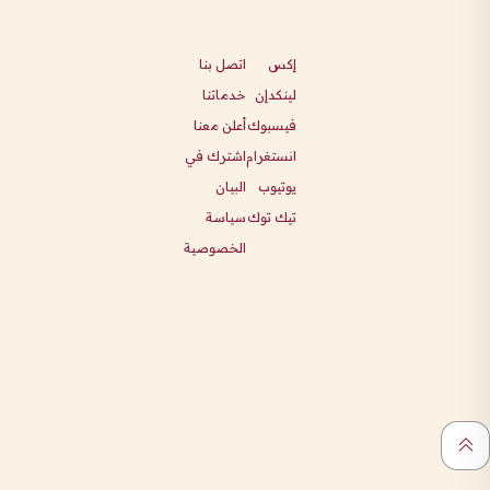
إكس
اتصل بنا
لينكدإن
خدماتنا
فيسبوك
أعلن معنا
انستغرام
اشترك في
يوتيوب
البيان
تيك توك
سياسة
الخصوصية