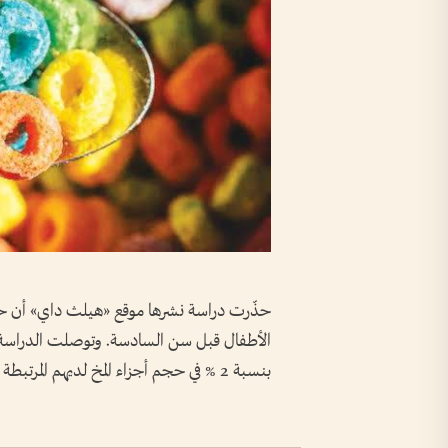
حذّرت دراسة نشرها موقع «هيلث داي» أن حبوب
الأطفال قبل سن السادسة. وتوصلت الدراسة إل
بنسبة 2 % في حجم أجزاء المخ لديهم المرتبطة بالانفعالات والتحفيز.