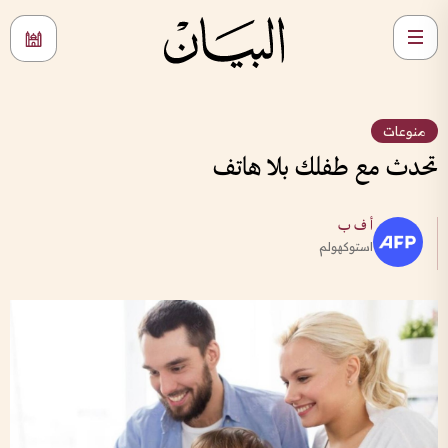
منوعات
تحدث مع طفلك بلا هاتف
أ ف ب
استوكهولم