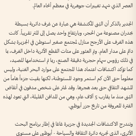
العصر الذي شهد تغييرات جوهرية في معظم أنحاء العالم.
الجدير بالذكر أن البُنى المُكتشفة هي عبارة عن غرف دائرية بسيطة
بجدران مصنوعة من الحجر، وبارتفاع واحد يصل إلى المتر تقريباً. كانت
هذه الغرف على الأرجح منازل لمجتمع صغير استوطن في الجزيرة بشكل
دائم على مدار العام. وتم العثور على مئات القطع الأثرية داخل الغرف، بما
في ذلك رؤوس سهام حجرية دقيقة الصنع، ربما تم استخدامها للصيد،
كما تؤكد اكتشافات اعتماد هذا المجتمع على موارد البحر الغنية، وليس
معلوماً حتى الآن كم استمر وجود المستوطنة، لكنها بقيت جزءاً هاماً من
المشهد الثقافي حتى بعد هجرها. وقد عُثر على شخص مدفون في أنقاض
البُنى منذ ما يقارب 5 آلاف عام، وهي من المدافن القليلة، التي تعود لهذه
الفترة المعروفة من تاريخ جزر أبوظبي.
وتندرج الاكتشافات الجديدة في جزيرة غاغا في إطار برنامج البحث
الأثري، الذي تجريه دائرة الثقافة والسياحة - أبوظبي على مستوى