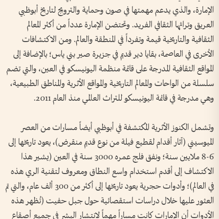
الإمارة، والذي يدعم مهمتها في صون وحماية والترويج لتاريخ أبوظبي
العريق وتراثها الثقافي الفريد. وتحتضن الإمارة عدداً من أكثر المعالم
الثقافية والتاريخية قيمة وتفرداً في المنطقة والعالم. ومن الاكتشافات
الأخرى في العاصمة، بقايا دير قديم في جزيرة صير بني ياس؛ بالإضافة إلى
المواقع الثقافية المدرجة على قائمة منظمة اليونيسكو في العين، والتي تضم
سلسلة من الواحات والمعالم التاريخية والمواقع الأثرية والمناطق الطبيعية،
وهي مدرجة في قائمة اليونيسكو للتراث العالمي منذ العام 2011.
وتشمل الكنوز الأثرية المُكتشفة في أبوظبي أيضاً مسارات من العصر
الميوسيني (آثار أقدام لقطيع فيلة من نوع قديم منقرض)، يعود تاريخها إلى
6-8 ملايين سنة؛ ونفق فلج عمره 3000 سنة في العين (يشير هذا
الاكتشاف إلى أقدم استخدام واسع النطاق ومعروف لتقنية الري هذه
في العالم)؛ وأدوات حجرية يعود تاريخها إلى أكثر من 300 ألف عام، والتي تم
العثور عليها خلال دراسات استقصائية حول جبل حفيت (تُظهر هذه
الأدوات أن الإمارات كانت مساراً مهماً لانتشار البشر في جميع أصقاع