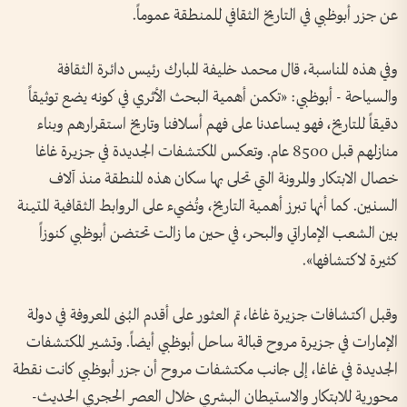
عن جزر أبوظبي في التاريخ الثقافي للمنطقة عموماً.
وفي هذه المناسبة، قال محمد خليفة المبارك رئيس دائرة الثقافة
والسياحة - أبوظبي: «تكمن أهمية البحث الأثري في كونه يضع توثيقاً
دقيقاً للتاريخ، فهو يساعدنا على فهم أسلافنا وتاريخ استقرارهم وبناء
منازلهم قبل 8500 عام. وتعكس المكتشفات الجديدة في جزيرة غاغا
خصال الابتكار والمرونة التي تحلى بها سكان هذه المنطقة منذ آلاف
السنين. كما أنها تبرز أهمية التاريخ، وتُضيء على الروابط الثقافية المتينة
بين الشعب الإماراتي والبحر، في حين ما زالت تحتضن أبوظبي كنوزاً
كثيرة لاكتشافها».
وقبل اكتشافات جزيرة غاغا، تم العثور على أقدم البُنى المعروفة في دولة
الإمارات في جزيرة مروح قبالة ساحل أبوظبي أيضاً. وتشير المكتشفات
الجديدة في غاغا، إلى جانب مكتشفات مروح أن جزر أبوظبي كانت نقطة
محورية للابتكار والاستيطان البشري خلال العصر الحجري الحديث-