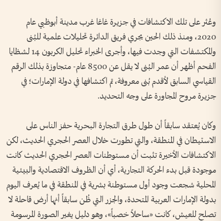
وعُثر على تلك الاكتشافات في جزيرة غاغا غرب مدينة أبوظبي عام
2020، ومنذ ذلك الحين يجري فريق الدائرة تحليلات علمية للبُنى
والمكتشفات التي وجدت فيها، وأجرى الخبراء تحليل الكربون 14 لشظايا
الفحم أظهر أن عمر البُنى لا يقل عن 8500 عام- متجاوزة بذلك الرقم
القياسي السابق لأقدم بُنى معروفة، تم اكتشافها في دولة الإمارات؛ في
جزيرة مروح المجاورة على وجه التحديد.
وكان يُعتقد سابقاً أن طول طرق التجارة البحرية حفز الناس على
الاستيطان في المنطقة، والتي تطورت خلال العصر الحجري الحديث، لكن
الاكتشافات الأخيرة تثبت أن مستوطنات العصر الحجري الحديث كانت
موجودة قبل بدء الحركة التجارية، أي أن الظروف الاقتصادية والبيئية
المحلية شجعت وجود أول مستوطنة بشرية في المنطقة في ما يُعرف اليوم
بدولة الإمارات العربية المتحدة، والجزر التي ظُن سابقاً أنها أرض قاحلة لا
تصلح للعيش، كانت «ساحلاً خصباً»، وهو دليل يغير الصورة المرسومة