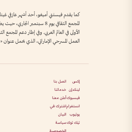
كما يقدم فيسنتي أميغو، أحد أشهر عازفي غيتار 
الأولى في العالم العربي. وفي إطار دعم المجمع ال
العمل المسرحي الإماراتي، الذي يحمل عنوان «احتراق شمعة
إكس
اتصل بنا
لينكدإن
خدماتنا
فيسبوك
أعلن معنا
انستغرام
اشترك في
يوتيوب
البيان
تيك توك
سياسة
الخصوصية