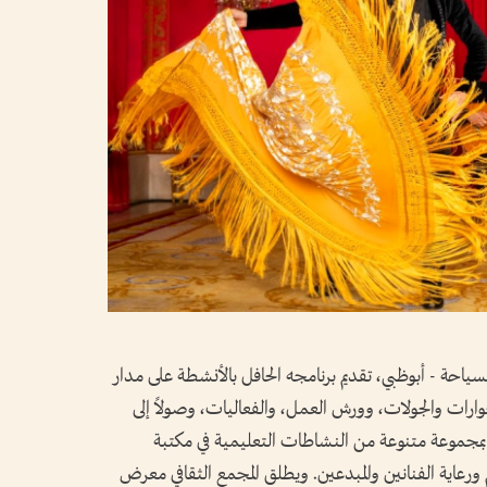
السياحة - أبوظبي، تقديم برنامجه الحافل بالأنشطة على مدار
حوارات والجولات، وورش العمل، والفعاليات، وصولاً إلى
ة بمجموعة متنوعة من النشاطات التعليمية في مكتبة
ورعاية الفنانين والمبدعين. ويطلق المجمع الثقافي معرض