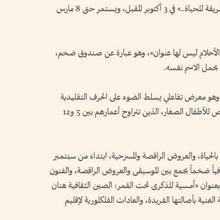
للفنانة زينب سديرة بعنوان «طريقة للبقاء، طريقة للحياة..» في 3 أكتوبر المقبل، ويستمر حتى 8 مارس
 «الأحلام ليس لها عنوان»، وهو عبارة عن صندوق ضخم،
حمل الاسم نفسه.
 وهو معرض تفاعلي يسلط الضوء على الحرف التقليدية
المميزة لدولة الإمارات العربية المتحدة ومخصص للأطفال الصغار، الذين تتراوح أعمارهم بين 5 و12
 بالحياة، والعروض الراقصة والمسرحية، ابتداء من سبتمبر
 6 سبتمبر عرضاً ثقافياً ضخماً يجمع بين الموسيقى والعروض الراقصة، والفنون
ني، بعنوان «أمسية للذكرى تحت القمر: الصين الثقافية هنان
لغنية بأصالتها الفريدة، والعادات الفلكلورية لإقليم