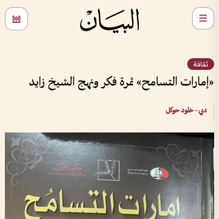
ثقافة
«إمارات التسامح» ثمرة فكر ونهج الشيخ زايد
دبي - خلود حوكل