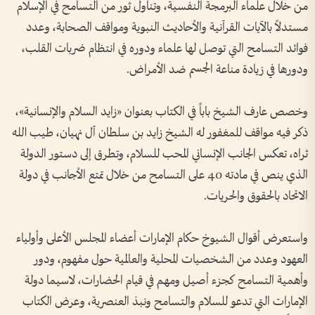
من خلال علماء البرمجة النفسية، وتناول ثور من التسامح في الإسلام
مستدلاً بالآيات القرآنية والأحاديث النبوية ومواقف الصحابة، وعدد
فوائد التسامح التي توصل لها علماء ودوره في انتظام ضربات القلب،
ودورها في زيادة مناعة الجسم ضد الأمراض.
وخصص عارف الشيخ باباً في الكتاب بعنوان «زايد السلام والإنسانية»،
ذكر فيه مواقف للمغفور له الشيخ زايد بن سلطان آل نهيان، طيب الله
ثراه، تعكس الجانب الإنساني المحب للسلام، وتطرق إلى دستور الدولة
الذي ينص في مادته 40 على التسامح من خلال تمتع الأجانب في دولة
الاتحاد بالحقوق والحريات.
واستعرض أقوال الشيوخ حكام الإمارات أعضاء المجلس الأعلى وأولياء
العهود وعدد من الشخصيات المحلية والعالمية حول مفهوم، ودور
وأهمية التسامح كجزء أصيل ومهم في قيام الحضارات، لاسيما دولة
الإمارات التي تدعو للسلام والتسامح ونبذ العنصرية، وعرض الكتاب