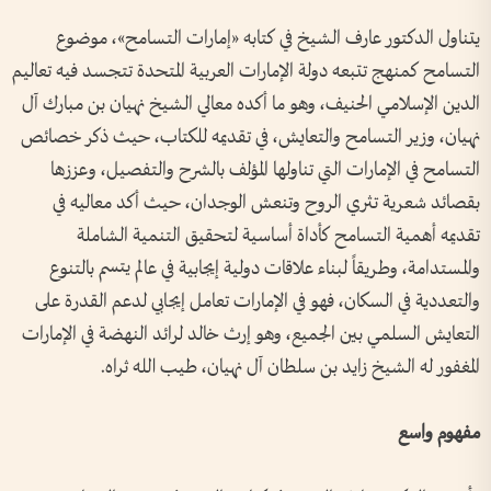
يتناول الدكتور عارف الشيخ في كتابه «إمارات التسامح»، موضوع
التسامح كمنهج تتبعه دولة الإمارات العربية المتحدة تتجسد فيه تعاليم
الدين الإسلامي الحنيف، وهو ما أكده معالي الشيخ نهيان بن مبارك آل
نهيان، وزير التسامح والتعايش، في تقديمه للكتاب، حيث ذكر خصائص
التسامح في الإمارات التي تناولها المؤلف بالشرح والتفصيل، وعززها
بقصائد شعرية تثري الروح وتنعش الوجدان، حيث أكد معاليه في
تقديمه أهمية التسامح كأداة أساسية لتحقيق التنمية الشاملة
والمستدامة، وطريقاً لبناء علاقات دولية إيجابية في عالم يتسم بالتنوع
والتعددية في السكان، فهو في الإمارات تعامل إيجابي لدعم القدرة على
التعايش السلمي بين الجميع، وهو إرث خالد لرائد النهضة في الإمارات
المغفور له الشيخ زايد بن سلطان آل نهيان، طيب الله ثراه.
مفهوم واسع