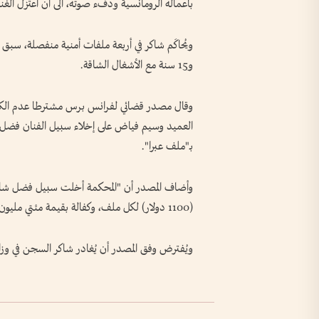
بأعماله الرومانسية ودفء صوته، الى أن اعتزل الغناء عام
ويُحاكَم شاكر في أربعة ملفات أمنية منفصلة، 
و15 سنة مع الأشغال الشاقة.
وقال مصدر قضائي لفرانس برس مشترطا عدم الكشف
العميد وسيم فياض على إخلاء سبيل الفنان فضل شاكر
بـ"ملف عبرا".
وأضاف المصدر أن "المحكمة أخلت سبيل فضل شاكر ف
(1100 دولار) لكل ملف، وكفالة بقيمة مئتي مليون ليرة" (2200 دولار) مقابل ملف رابع يعرف بملف عبرا.
ويُفترض وفق المصدر أن يُغادر شاكر السجن في وزارة ا