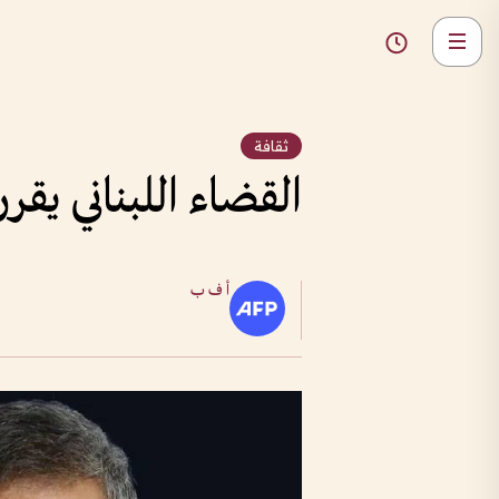
ثقافة
القضاء اللبناني يق
أ ف ب