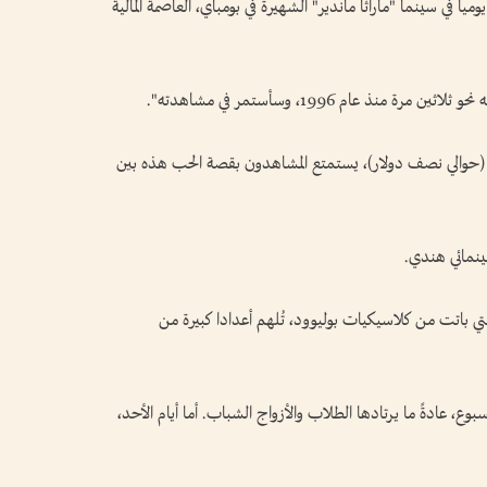
في سينما "ماراثا ماندير" الشهيرة في بومباي، العاصمة المالية
 الساعة 11,30 صباحا، مقابل 40 روبية (حوالي نصف دولار)، يستمتع المشاهدون بقصة الحب هذه بين
لتي باتت من كلاسيكيات بوليوود، تُلهم أعدادا كبيرة من
وع، عادةً ما يرتادها الطلاب والأزواج الشباب. أما أيام الأحد،