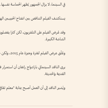
في السينما، لا يزال الجمهور يُظهر الحماسة نفسها.
يستكشف الفيلم التناقض بين انفتاح الحبيبين الهند
وقد عُرض الفيلم على التلفزيون، لكن كثرا يفضلو
الشاشة الكبيرة.
وعُلّق عرض الفيلم لفترة وجيزة عام 2015، ولكن بعد موجة من الانتقادات، عاد إلى دور العرض.
القديمة والحديثة.
ويُشير الناقد إلى أن العمل أصبح بمثابة "معلم ثقاف