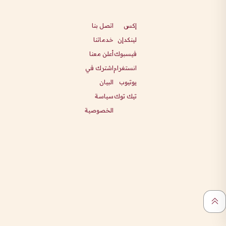
إكس
اتصل بنا
لينكدإن
خدماتنا
فيسبوك
أعلن معنا
انستغرام
اشترك في
يوتيوب
البيان
تيك توك
سياسة
الخصوصية