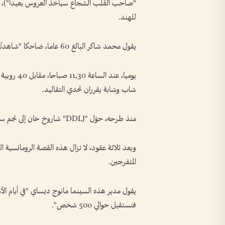
"صاحب القلب الشجاع سيأخذ العروس بعيدا")، يوميا 
للهند.
يقول محمد شاكر البالغ 60 عاما، ضاحكا "شاهدتُه نحو ثلاثين مرة منذ عام 1996، وسأستمر في مشاهدته".
يوميا، عند
شاب وشابة يقرران تحدي التقاليد.
منذ طرحه، حوّل "DDLJ" شاروخ خان إلى نجم سينمائي هندي.
وبعد ثلاثة عقود، لا تزال هذه القصة الرومانسية ا
المتفرجين.
يقول مدير هذه السينما مانوج ديساي "في أيام الأسب
فنستقبل حوالي 500 شخص".