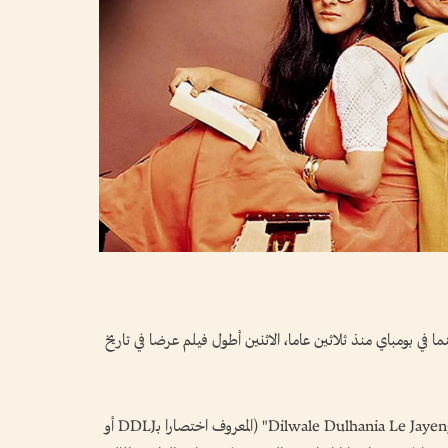
ي بومباي منذ ثلاثين عاما، الاثنين أطول فيلم عرضا في تاريخ
فمنذ طرحه في 20 أكتوبر 1995، يُعرض فيلم "Dilwale Dulhania Le Jayenge" (المعروف اختصارا بـDDLJ أو