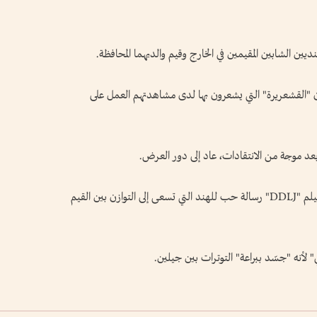
يين الشابين المقيمين في الخارج وقيم والديهما المحافظة.
ن "القشعريرة" التي يشعرون بها لدى مشاهدتهم العمل على
يرى الناقد السينمائي بارادواج رانغان أن استمرار فيلم "DDLJ" رسالة حب للهند التي تسعى إلى التوازن بين القيم
ي" لأنه "جسّد ببراعة" التوترات بين جيلين.