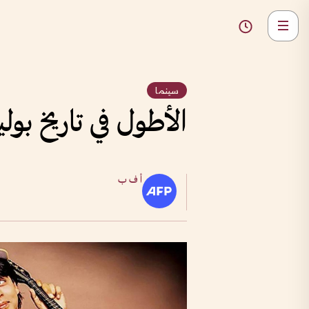
سينما
الأطول في تاريخ بوليو
أ ف ب