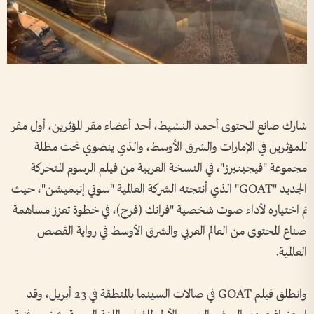
شارك صانع المحتوى أحمد النشيط، أحد أعضاء مقر المؤثرين، أول مقر
للمؤثرين في الإمارات والشرق الأوسط، والذي ينضوي تحت مظلة
مجموعة "فيجينيرز"، في النسخة العربية من فيلم الرسوم المتحركة
الجديد "GOAT" الذي أنتجته الشركة العالمية "سوني إنيميشن"، حيث
تم اختياره لأداء صوت شخصية "فرانك (فرج)، في خطوة تعزز مساهمة
صناع المحتوى من العالم العربي والشرق الأوسط في رواية القصص
العالمية.
وانطلق فيلم GOAT في صالات السينما بالمنطقة في 23 أبريل، وقد