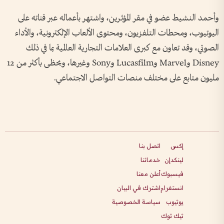
وأحمد النشيط عضو في مقر المؤثرين، واشتهر بأعماله عبر قناته على
اليوتيوب، ومحطات التلفزيون، ومحتوى الألعاب الإلكترونية، والأداء
الصوتي، وقد تعاون مع كبرى العلامات التجارية العالمية بما في ذلك
Disney وMarvel وLucasfilm وSony وغيرها، ويحظى بأكثر من 12
مليون متابع على مختلف منصات التواصل الاجتماعي.
إكس
اتصل بنا
لينكدإن
خدماتنا
فيسبوك
أعلن معنا
انستغرام
اشترك في البيان
يوتيوب
سياسة الخصوصية
تيك توك