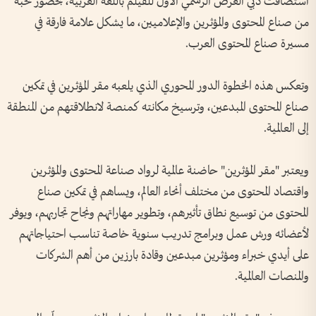
استضافت دبي العرض الرسمي الأول للفيلم باللغة العربية، بحضور نخبة
من صناع المحتوى والمؤثرين والإعلاميين، ما يشكل علامة فارقة في
مسيرة صناع المحتوى العرب.
وتعكس هذه الخطوة الدور المحوري الذي يلعبه مقر المؤثرين في تمكين
صناع المحتوى المبدعين، وترسيخ مكانته كمنصة لانطلاقتهم من المنطقة
إلى العالمية.
ويعتبر "مقر المؤثرين" حاضنة عالمية لرواد صناعة المحتوى والمؤثرين
واقتصاد المحتوى من مختلف أنحاء العالم، ويساهم في تمكين صناع
المحتوى من توسيع نطاق تأثيرهم، وتطوير مهاراتهم ونجاح تجاربهم، ويوفر
لأعضائه ورش عمل وبرامج تدريب سنوية خاصة تناسب احتياجاتهم
على أيدي خبراء ومؤثرين مبدعين وقادة بارزين من أهم الشركات
والمنصات العالمية.