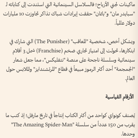
ماكينات لجني الأرباح؛ فالسلاسل السينمائية التي استندت إلى كتاباته لـ
"سبايدر مان" و"باتمان" حققت إيرادات شباك تذاكر تجاوزت 10 مليارات
دولار عالمياً.
وبشكل أخص، شخصية "المعاقب" (The Punisher) التي شارك في
ابتكارها، تحولت إلى امتياز تجاري ضخم (Franchise) شمل 3 أفلام
سينمائية وسلسلة ناجحة على منصة "نتفليكس"، مما جعل شعار
"الجمجمة" أحد أكثر الرموز مبيعاً في قطاع "المرتشندايز" والملابس حول
العالم.
الأرقام القياسية
يُصنف كونواي كواحد من أكثر الكتاب إنتاجاً في تاريخ مارفل؛ إذ كتب ما
يقرب من 150 عدداً من سلسلة "The Amazing Spider-Man"
وحدها.