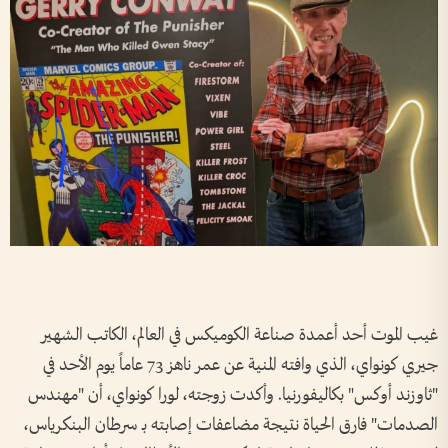
غيب الموت أحد أعمدة صناعة الكوميكس في العالم، الكاتب الشهير
جيري كونواي، الذي وافته المنية عن عمر ناهز 73 عاماً يوم الأحد في
"ثاوزند أوكس" بكاليفورنيا. وأكدت زوجته، لورا كونواي، أن "مهندس
الصدمات" فارق الحياة نتيجة مضاعفات إصابته بـ سرطان البنكرياس،