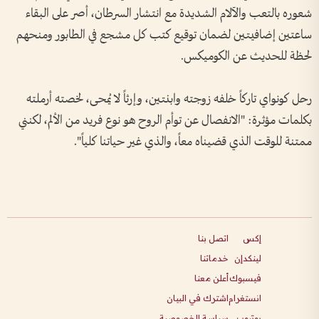
شعوره بالتعب والآلام الشديدة مع انتشار السرطان، أصر على البقاء
ساعتين إضافيتين لضمان توقيع كتب كل مشجع في الطابور ومنحهم
لحظة للحديث عن الكوميكس.
رحل كونواي تاركاً خلفه زوجته وابنتين، وإرثاً لا يُمحى، لخصته أرملته
بكلمات مؤثرة: "الانفصال عن توأم الروح هو نوع فريد من الألم، لكنني
ممتنة للوقت الذي قضيناه معاً، والذي غير حياتنا كلياً".
إكس
اتصل بنا
لينكدإن
خدماتنا
فيسبوك
أعلن معنا
انستغرام
اشترك في البيان
يوتيوب
سياسة الخصوصية