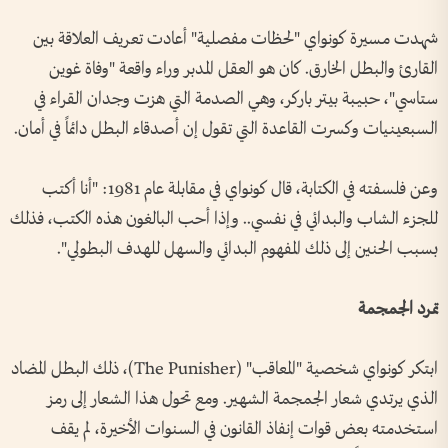
شهدت مسيرة كونواي "لحظات مفصلية" أعادت تعريف العلاقة بين
القارئ والبطل الخارق. كان هو العقل المدبر وراء واقعة "وفاة غوين
ستاسي"، حبيبة بيتر باركر، وهي الصدمة التي هزت وجدان القراء في
السبعينيات وكسرت القاعدة التي تقول إن أصدقاء البطل دائماً في أمان.
وعن فلسفته في الكتابة، قال كونواي في مقابلة عام 1981: "أنا أكتب
للجزء الشاب والبدائي في نفسي.. وإذا أحب البالغون هذه الكتب، فذلك
بسبب الحنين إلى ذلك المفهوم البدائي والسهل للهدف البطولي".
تمرد الجمجمة
ابتكر كونواي شخصية "المعاقب" (The Punisher)، ذلك البطل المضاد
الذي يرتدي شعار الجمجمة الشهير. ومع تحول هذا الشعار إلى رمز
استخدمته بعض قوات إنفاذ القانون في السنوات الأخيرة، لم يقف