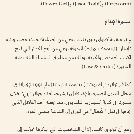
(Firestorm) و(Jason Todd) و(Power Girl).
مسيرة الإبداع
لم تمر عبقرية كونواي دون تقدير رسمي من الصناعة؛ حيث حصد جائزة
"إدغار" (Edgar Award) المرموقة، وهي من أرفع الجوائز التي تُمنح
لكتاب الغموض والجريمة، وذلك عن عمله في السلسلة التلفزيونية
الشهيرة (Law & Order).
كما فاز بجائزة "إنك بوت" (Inkpot Award) عام 1991 لإنجازاته في
مجال الفنون المصورة، بالإضافة إلى ترشيحه لعدة جوائز "إيمي" خلال
مسيرته في كتابة السيناريو التلفزيوني، مما يجعله أحد القلائل الذين
نجحوا في نقل "الأبطال" من الورق إلى الشاشة بنفس القوة.
رغم أن كونواي كاتب، إلا أن الشخصيات التي ابتكرها تحولت إلى