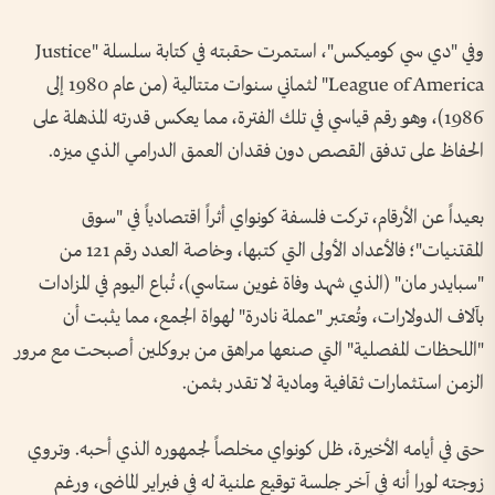
وفي "دي سي كوميكس"، استمرت حقبته في كتابة سلسلة "Justice
League of America" لثماني سنوات متتالية (من عام 1980 إلى
1986)، وهو رقم قياسي في تلك الفترة، مما يعكس قدرته المذهلة على
الحفاظ على تدفق القصص دون فقدان العمق الدرامي الذي ميزه.
بعيداً عن الأرقام، تركت فلسفة كونواي أثراً اقتصادياً في "سوق
المقتنيات"؛ فالأعداد الأولى التي كتبها، وخاصة العدد رقم 121 من
"سبايدر مان" (الذي شهد وفاة غوين ستاسي)، تُباع اليوم في المزادات
بآلاف الدولارات، وتُعتبر "عملة نادرة" لهواة الجمع، مما يثبت أن
"اللحظات المفصلية" التي صنعها مراهق من بروكلين أصبحت مع مرور
الزمن استثمارات ثقافية ومادية لا تقدر بثمن.
حتى في أيامه الأخيرة، ظل كونواي مخلصاً لجمهوره الذي أحبه. وتروي
زوجته لورا أنه في آخر جلسة توقيع علنية له في فبراير الماضي، ورغم