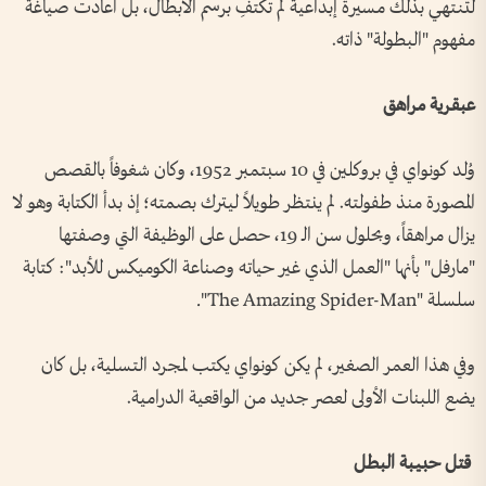
لتنتهي بذلك مسيرة إبداعية لم تكتفِ برسم الأبطال، بل أعادت صياغة
مفهوم "البطولة" ذاته.
عبقرية مراهق
وُلد كونواي في بروكلين في 10 سبتمبر 1952، وكان شغوفاً بالقصص
المصورة منذ طفولته. لم ينتظر طويلاً ليترك بصمته؛ إذ بدأ الكتابة وهو لا
يزال مراهقاً، وبحلول سن الـ 19، حصل على الوظيفة التي وصفتها
"مارفل" بأنها "العمل الذي غير حياته وصناعة الكوميكس للأبد": كتابة
سلسلة "The Amazing Spider-Man".
وفي هذا العمر الصغير، لم يكن كونواي يكتب لمجرد التسلية، بل كان
يضع اللبنات الأولى لعصر جديد من الواقعية الدرامية.
قتل حبيبة البطل