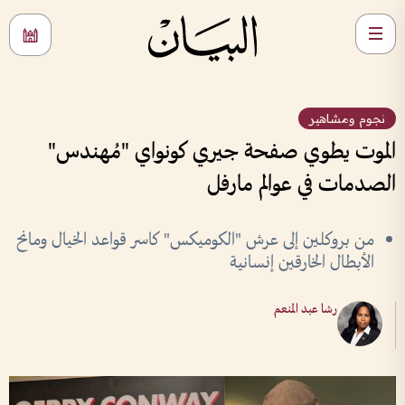
نجوم ومشاهير
الموت يطوي صفحة جيري كونواي "مُهندس"
الصدمات في عوالم مارفل
من بروكلين إلى عرش "الكوميكس" كاسر قواعد الخيال ومانح
الأبطال الخارقين إنسانية
رشا عبد المنعم