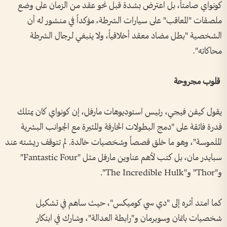
كونواي صامتاً، بل اعترض بشدة قبل نحو عقد من الزمان على وضع
ملصقات "المعاقب" على سيارات الشرطة، مؤكداً في منشور له أن
الشخصية "بطل مضاد معقد أخلاقياً، ولا ينبغي لرجال الشرطة
محاكاته".
قلوب مجروحة
يقول كيفن فيجي، رئيس استوديوهات مارفل، إن كونواي كان يمتلك
قدرة فائقة على "دمج البطولات الخارقة والمثيرة مع الجوانب البشرية
الملموسة"، وهو ما خلق قصصاً وشخصيات خالدة. لم تتوقف ريشته عند
سبايدر مان، بل كتب لأهم عناوين مارفل مثل "Fantastic Four"
و"Thor" و"The Incredible Hulk".
كما امتد أثره إلى "دي سي كوميكس"، حيث ساهم في تشكيل
شخصيات باتمان وسوبرمان و"رابطة العدالة"، وشارك في ابتكار