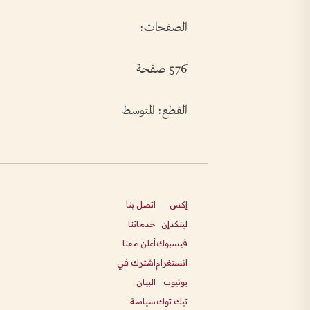
الصفحات:
576 صفحة
القطع: المتوسط
إكس
اتصل بنا
لينكدإن
خدماتنا
فيسبوك
أعلن معنا
انستغرام
اشترك في
يوتيوب
البيان
تيك توك
سياسة