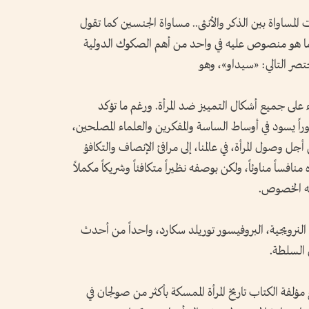
مساواة بين الذكر والأنثى.. مساواة الجنسين كما تقول
ا هو منصوص عليه في واحد من أهم الصكوك الدولية
ختصر التالي: «سيداو»، وهو
اء على جميع أشكال التمييز ضد المرأة. ورغم ما تؤكد
وراً يسود في أوساط الساسة والمفكرين والعلماء المصلحين،
أجل وصول المرأة، في عالمنا، إلى مرافئ الإنصاف والتكافؤ
منافساً مناوئاً، ولكن بوصفه نظيراً متكافئاً وشريكاً مكملاً
جه الخصوص.
لنرويجية، البروفيسور توريلد سكارد، واحداً من أحدث
ي السلطة.
مؤلفة الكتاب تاريخ المرأة الممسكة بأكثر من صولجان في