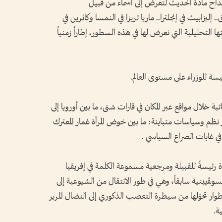
نداح مادة الحديث لتعرض إلى أسماء من قبيل
إليزابيث في إنجلترا.. ماريا تريزا في النمسا وكاثرين في
تها التحليلية التي نعرض لها في هذه السطور، إطاراً زمنياً
سة للوزراء على مستوى العالم.
يها قلم الكاتبة خلال مواقع عبر المكان في قارات شتى، ما بين أوروبا إلى
عبر نظم وسياسات متباينة: ما بين خوض المرأة غمار المعترك
في غابات الصراع السياسي .
ة رئيسةً للقبيلة ومرجعية مسموعة الكلمة في إفريقيا
وﭭييتية سابقاً، وهي في طور الانتقال من الشيوعية إلى
 وأطوار تحوّلها من سيطرة التعصب الذكوري إلى النضال المرير
ة.