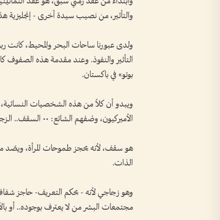
وابتداء من عقد زمني سبق، هو عقد الثمانينيات
والتأثير، من نصيب سيدة أخرى - إنجليزية هذه
ولدى عبورنا ساحات البحر والمحيط، كانت ر
التأثير والنفوذ. وعند مقدمة هذه الصفوف كان
بوتو» في باكستان.
ويبدو أن كلاً من هذه الشخصيات النسائية، ا
الأميركيون، وصْفهم الشائع: •• السقف.. الزج
هو سقف، لأنه يحجز طموحات المرأة، ويصّد مو
الذات.
وهو زجاجي لأنه - بحكم التعريف- حاجز شفاف،
مجتمعات البشر من لا يعترف بوجوده.. أو بالأ