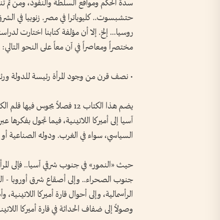
سدة الحكم ومواقع السلطة والنفوذ، ومن ثم ت
حتشبسوت.. كليوباترا في مصر. زنوبيا في الشرق.. 
روسيا... إلخ. إلا أن مؤلفة كتابنا اختارت لدراس
مختصراً ومعاصراً في آن معاً على النحو التالي:
• نصف قرن من وجود المرأة رئيسة للدولة ورئي
يضم هذا الكتاب 12 فصلاً يجوس ف
آسيا إلى أميركا اللاتينية، فيما تجول بفكرها 
السياسي، سواء في الغرب. ودوله الصناعية أو 
حيث «النمور» في جنوب شرقي آسيا.. فإلى المرأ
جنوب الصحراء.. وإلى أصقاع شرق أوروبا - الس
الرأسمالية، وإلى أحوال قارة أميركا اللاتينية،
وصولاً إلى ضفاف الحداثة في قارة أميركا اللاتيني