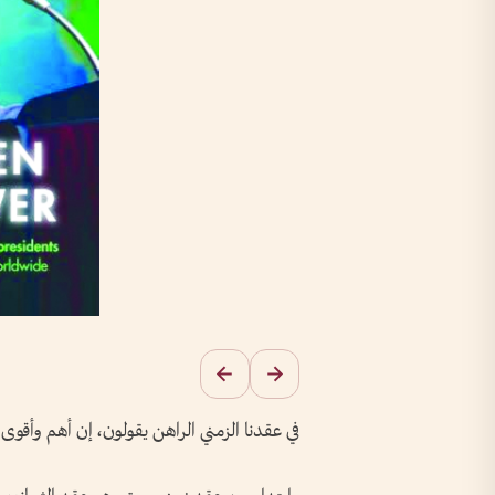
في عقدنا الزمني الراهن يقولون، إن أهم وأقوى زع