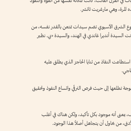
 في القرن الفائت، كانت المكانة نفسها من القوة والنفوذ
 المرة، وهي مارغريت ثاتشر.
بوع الشرق الآسيوي تضم سيدات تمتعن بالقدر نفسه، من
ت السيدة أنديرا غاندي في الهند، والسيدة «بي. نظير
ستطاعت النفاذ من ثنايا الحاجز الذي يطلق عليه
اجي.
جة تطلعها إلى حيث فرص الترقّي واتساع النفوذ وتحقيق
 بمعنى أنه موجود بكل تأكيد، ولكن هناك في أغلب
دق، من يحاول أن يتجاهل أصلاً هذا الوجود.