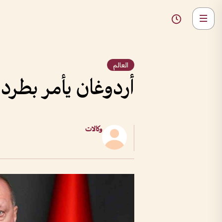
العالم
أردوغان يأمر بطرد 10 سفراء بسبب كافال
وكالات