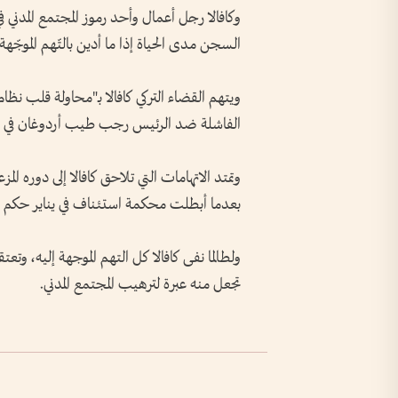
السجن مدى الحياة إذا ما أدين بالتّهم الموجّهة 
ويتهم القضاء التركي كافالا بـ"محاولة قلب نظام 
الفاشلة ضد الرئيس رجب طيب أردوغان في يوليو 2016، و"التجسّس ال
بعدما أبطلت محكمة استئناف في يناير حكم ال
ولطالما نفى كافالا كل التهم الموجهة إليه، وتع
تجعل منه عبرة لترهيب المجتمع المدني.