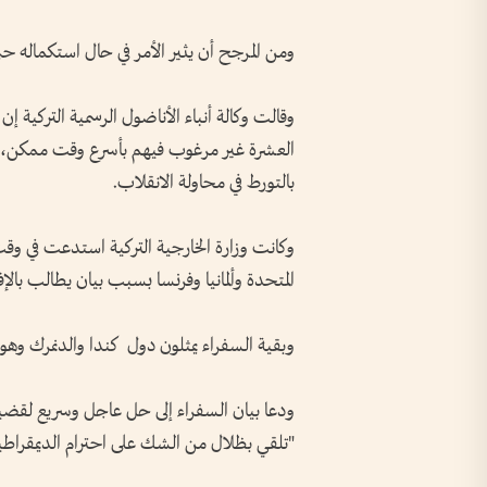
ومن المرجح أن يثير الأمر في حال استكماله حتى 
وقالت وكالة أنباء الأناضول الرسمية التركية إ
العشرة غير مرغوب فيهم بأسرع وقت ممكن، 
بالتورط في محاولة الانقلاب.
وكانت وزارة الخارجية التركية استدعت في وقت
المتحدة وألمانيا وفرنسا بسبب بيان يطالب بالإف
وبقية السفراء يمثلون دول كندا والدنمرك وهولن
ودعا بيان السفراء إلى حل عاجل وسريع لقضية
"تلقي بظلال من الشك على احترام الديمقراطي