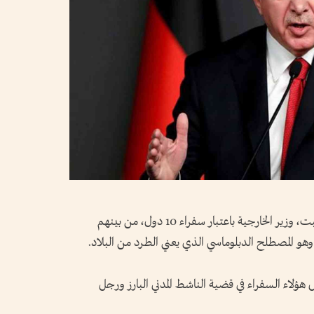
أمر الرئيس التركي، رجب طيب أردوغان، السبت، وزير الخارجية باعتبار سفراء 10 دول، من بينهم
هو المصطلح الدبلوماسي الذي يعني الطرد من البلاد.
 هؤلاء السفراء في قضية الناشط المدني البارز ورجل