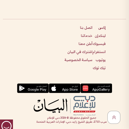
إكس
اتصل بنا
لينكدإن
خدماتنا
فيسبوك
أعلن معنا
انستغرام
اشترك في البيان
يوتيوب
سياسة الخصوصية
تيك توك
جميع الحقوق محفوظة ©
2026
دبي للإعلام
ص.ب 2710، طريق الشيخ زايد، دبي، الإمارات العربية المتحدة