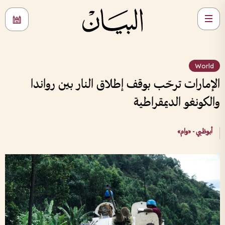
World
الإمارات ترحّب بوقف إطلاق النار بين رواندا
والكونغو الديمقراطية
أبوظبي - «وام»