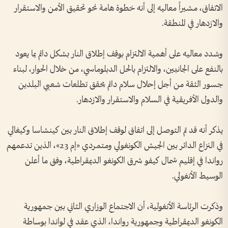
الاتفاق، مشيراً معاليه إلى أنه خطوة هامة نحو تحقيق الأمن والاستقرار
والازدهار في المنطقة.
وشدد معاليه على أهمية الالتزام بوقف إطلاق النار بشكل دائم بما يعود
بالنفع على الجانبين، والالتزام بالحل الدبلوماسي، من خلال الحوار، لبناء
جسور الثقة من أجل إحلال سلام دائم يحقق تطلعات شعبي البلدين
والدول الأفريقية في السلام والاستقرار والازدهار.
يذكر أنه قد تم التوصل إلى اتفاق لوقف إطلاق النار بين كينشاسا وكيغالي
في النزاع الدائر بين الجيش الكونغولي ومتمردي «إم 23»، الذين تدعمهم
رواندا في إقليم شمال كيفو شرق الكونغو الديمقراطية، وفق ما أعلن
الوسيط الأنغولي.
وذكرت الرئاسة الأنغولية، أن الاجتماع الوزاري الثاني بين جمهورية
الكونغو الديمقراطية وجمهورية رواندا، الذي عقد في لواندا بوساطة