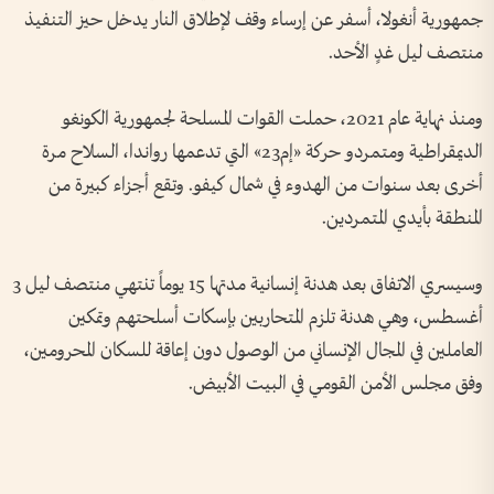
جمهورية أنغولا، أسفر عن إرساء وقف لإطلاق النار يدخل حيز التنفيذ
منتصف ليل غدٍ الأحد.
ومنذ نهاية عام 2021، حملت القوات المسلحة لجمهورية الكونغو
الديمقراطية ومتمردو حركة «إم23» التي تدعمها رواندا، السلاح مرة
أخرى بعد سنوات من الهدوء في شمال كيفو. وتقع أجزاء كبيرة من
المنطقة بأيدي المتمردين.
وسيسري الاتفاق بعد هدنة إنسانية مدتها 15 يوماً تنتهي منتصف ليل 3
أغسطس، وهي هدنة تلزم المتحاربين بإسكات أسلحتهم وتمكين
العاملين في المجال الإنساني من الوصول دون إعاقة للسكان المحرومين،
وفق مجلس الأمن القومي في البيت الأبيض.