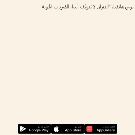
هاتفيا، "النيران لا تتوقّف أبدا، الضربات الجوية