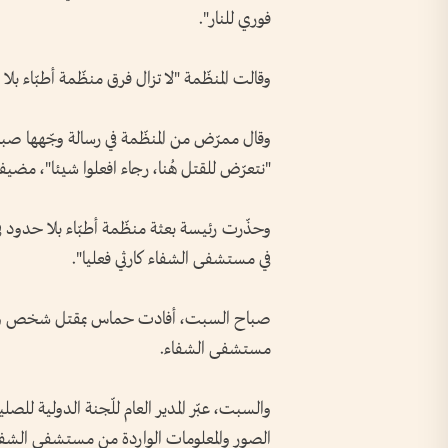
فوري للنار".
وقالت المنظّمة "لا تزال فرق منظّمة أطبّاء 
وقال ممرّض من المنظّمة في رسالة وجّهها ص
"نتعرّض للقتل هُنا، رجاء افعلوا شيئا"، مضي
وحذّرت رئيسة بعثة منظّمة أطبّاء بلا حدود في
في مستشفى الشفاء كارثي فعليا".
صباح السبت، أفادت حماس بمقتل شخص وإصابة
مستشفى الشفاء.
والسبت، عبّر المدير العام للّجنة الدولية ل
الصور والمعلومات الواردة من مستشفى الشفا