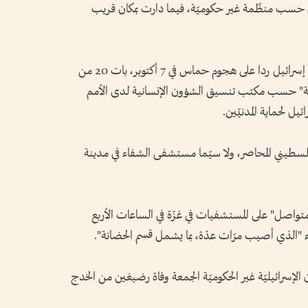
ال حسب منظّمة غير حكوميّة، فيما دارت بمكان قريب
في اليوم السادس والثلاثين للحرب التي شنّتها إسرائيل ردا على هجوم حماس في 7 أكتوبر، بات 20 من
الخدمة" حسب مكتب تنسيق الشؤون الإنسانية لدى الأمم
يل لحماية المدنيّين.
لسطيني المحاصر، ولا سيّما مستشفى الشفاء في مدينة
واصل" على المستشفيات في غزّة في الساعات الأربع
 "الذي أصيب مرّات عدّة، بما يشمل قسم الحضانة".
إسرائيليّة غير الحكوميّة الجمعة وفاة رضيعَين من الخدج