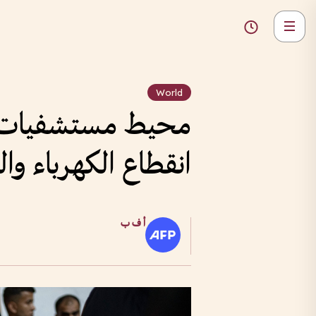
World
محيط مستشفيات غ
انقطاع الكهرباء و
أ ف ب