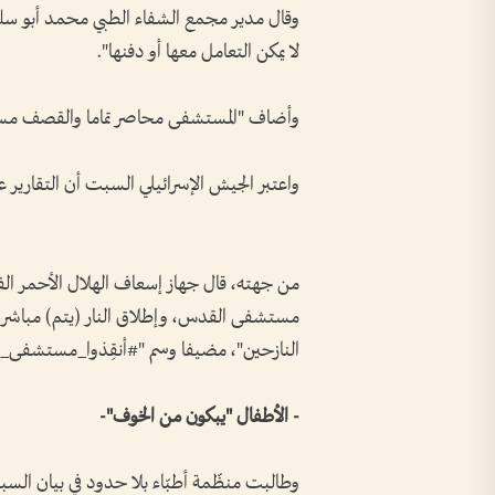
وقال مدير مجمع الشفاء الطبي محمد أبو سلم
لا يمكن التعامل معها أو دفنها".
وأضاف "المستشفى محاصر تماما والقصف مس
واعتبر الجيش الإسرائيلي السبت أن التقارير
مستشفى القدس، وإطلاق النار (يتم) مباشر
النازحين"، مضيفا وسم "#أنقِذوا_مستشفى_
- الأطفال "يبكون من الخوف"-
وطالبت منظّمة أطبّاء بلا حدود في بيان الس