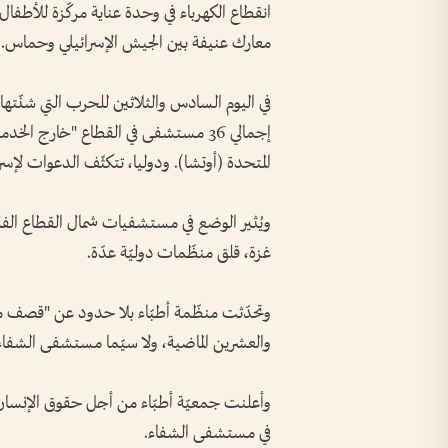
انقطاع الكهرباء في وحدة عناية مركّزة للأطف
معارك عنيفة بين الجيش الإسرائيلي وحماس.
إجمالي 36 مستشفى في القطاع "خارج 
المتحدة (أوتشا). ودوليا، تتكثّف الدعوات لإسرائ
ويُثير الوضع في مستشفيات شمال القطاع الف
غزة، قلق منظّمات دوليّة عدّة.
وتحدّثت منظّمة أطبّاء بلا حدود عن "قصف مت
والعشرين الماضية، ولا سيّما مستشفى الشفاء
وأعلنت جمعيّة أطبّاء من أجل حقوق الإنسان ال
في مستشفى الشفاء.