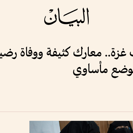
زة.. معارك كثيفة ووفاة رض
الوضع مأساوي