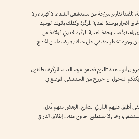
، تلقّينا تقارير مروّعة من مستشفى الشفاء. لا كهرباء ولا
 أضرار بوحدة العناية المركّزة وكذلك بالمولّد الوحيد
اء، توقّفت وحدة العناية المركّزة لحديثي الولادة عن
العمل وأدى ذلك إلى وفاة رضيعين"، محذّرة من وجود "خطر حقيقي على حياة 37 رضيعا من الخدج
ن أبو سعدة "اليوم قصفوا غرفة العناية المركّزة. يطلقون
مكنكم الدخول أو الخروج من المستشفى. الوضع في
أطلِق عليهم النار في الشارع، البعض منهم قُتل،
شفى، ونحن لا نستطيع الخروج منه... إطلاق النار في