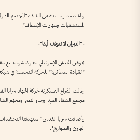
وناشد مدير مستشفى الشفاء "المجتمع الدولي
المستشفيات وسيّارات الإسعاف".
- "النيران لا تتوقف أبدا"-
يخوض الجيش الإسرائيلي معارك شرسة مع مقا
"القيادة العسكرية" للحركة المتحصنة في شبكة 
وقالت الذراع العسكريّة لحركة الجهاد سرايا 
مجمع الشفاء الطبّي وحيّ النصر ومخيّم الش
وأضافت سرايا القدس "استهدفنا التحشّدات ا
الهاون والصواريخ".