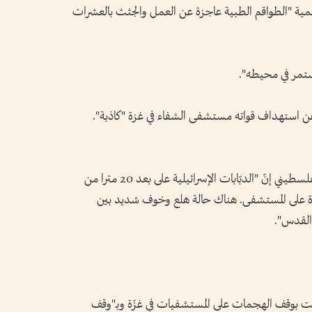
ية "الطواقم الطبية عاجزة عن العمل والجثث بالعشرات
تمر في محيطه".
 عن استهداف قواته مستشفى الشفاء في غزة "كاذبة".
من جهته، قال جهاز إسعاف الهلال الأحمر الفلسطيني إنّ "الدبّابات الإسرائيلية على بعد 20 مترا من
ة على المستشفى. هناك حالة هلع وخوف شديد بين
القدس".
بت بوقف الهجمات على المستشفيات في غزّة وبـ"وقف