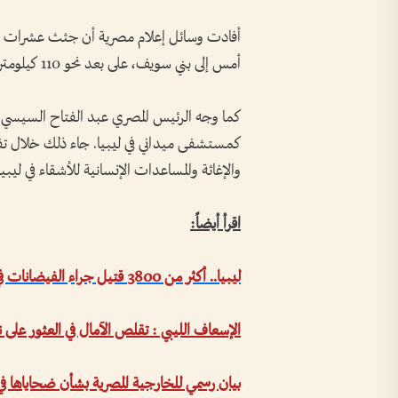
أفادت وسائل إعلام مصرية أن جثث عشرات الم
أمس إلى بني سويف، على بعد نحو 110 كيلومترات جنوبي القاهرة.
كما وجه الرئيس المصري عبد الفتاح السيسي
كمستشفى ميداني في ليبيا. جاء ذلك خلال
والإغاثة والمساعدات الإنسانية للأشقاء في ليب
اقرأ أيضاً:
ليبيا.. أكثر من 3800 قتيل جراء الفيضانات في درنة
الإسعاف الليبي : تقلص الآمال في العثور على 
بيان رسمي للخارجية المصرية بشأن ضحاياها في 