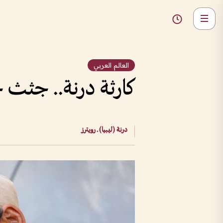
العالم العربي
كارثة درنة.. جثث جديدة
درنة (ليبيا) ـ رويترز