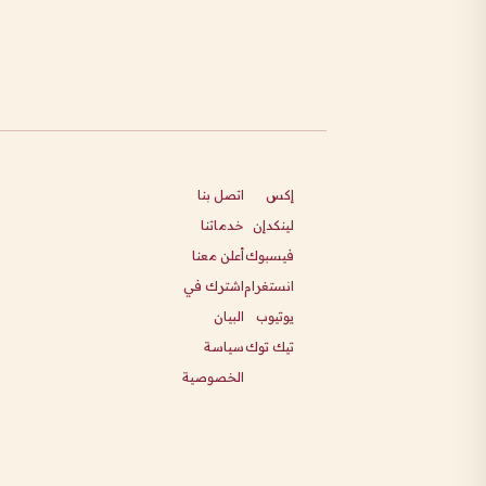
إكس
اتصل بنا
لينكدإن
خدماتنا
فيسبوك
أعلن معنا
انستغرام
اشترك في
يوتيوب
البيان
تيك توك
سياسة
الخصوصية