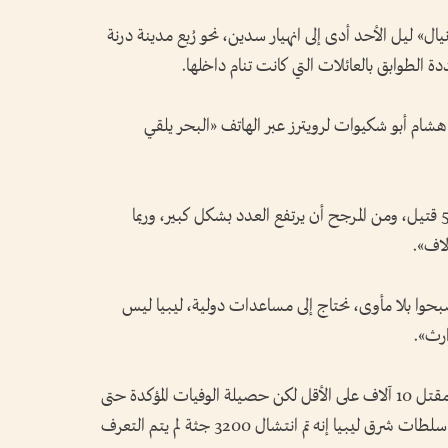
» ليل الأحد أدى إلى انهيار سدين، نحو رُبع مدينة درنة
الطوابق بالعائلات التي كانت تنام داخلها.
 هشام أبو شكيوات لرويترز عبر الهاتف «البحر يلقي
وأضاف «لقد أحصينا حتى الآن أكثر من 5300 قتيل، ومن المرجح أن يرتفع العدد بشكل كبير، وربما
لاف».
بحوا بلا مأوى، نحتاج إلى مساعدات دولية، ليبيا ليس
ارث».
وقال مسؤولون إن هناك مخاوف من فقد أو مقتل 10 آلاف على الأقل لكن حصيلة الوفيات المؤكدة حتى
الآن متفاوتة. وقال طارق الخراز المتحدث باسم سلطات شرق ليبيا إنه تم انتشال 3200 جثة لم يتم التعرف