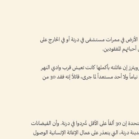
 الأرض في ممرات مستشفى في درنة أو في الخارج على
أحبائهم المفقودين.
ترز إن عائلته بأكملها كانت تعيش قرب وادي النهر
مقابل المسجد. وأوضح لرويترز أن الناس كانوا نياماً ولا أحد مستعداً لما جرى، قائلاً إنه فقد 30 من
وقالت منظمة الهجرة الدولية التابعة للأمم المتحدة إن 30 ألفاً على الأقل شُردوا في درنة. وأن الفيضانات
ة درنة، التي يتعذر على عمال الإغاثة الإنسانية الوصول