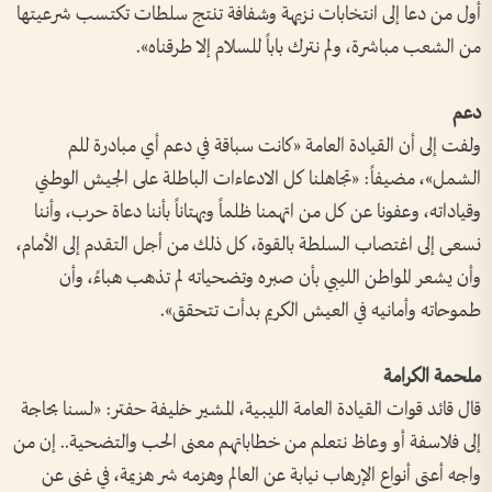
أول من دعا إلى انتخابات نزيهة وشفافة تنتج سلطات تكتسب شرعيتها
من الشعب مباشرة، ولم نترك باباً للسلام إلا طرقناه».
دعم
ولفت إلى أن القيادة العامة «كانت سباقة في دعم أي مبادرة للم
الشمل»، مضيفاً: «تجاهلنا كل الادعاءات الباطلة على الجيش الوطني
وقياداته، وعفونا عن كل من اتهمنا ظلماً وبهتاناً بأننا دعاة حرب، وأننا
نسعى إلى اغتصاب السلطة بالقوة، كل ذلك من أجل التقدم إلى الأمام،
وأن يشعر المواطن الليبي بأن صبره وتضحياته لم تذهب هباءً، وأن
طموحاته وأمانيه في العيش الكريم بدأت تتحقق».
ملحمة الكرامة
قال قائد قوات القيادة العامة الليبية، المشير خليفة حفتر: «لسنا بحاجة
إلى فلاسفة أو وعاظ نتعلم من خطاباتهم معنى الحب والتضحية.. إن من
واجه أعتى أنواع الإرهاب نيابة عن العالم وهزمه شر هزيمة، في غنى عن