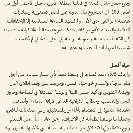
وتابع حفتر خلال كلمته في فعالية بمنطقة الأبرق بالجبل الأخضر، أول من
أمس قائلاً: إن «مشروع بناء الدولة على أسس دستورية ومبادرات
شعبية لم ير النور حتى الآن، ولم تشهد الساحة السياسية إلا الإخفاقات
المتتالية وانسداد الأفق، وتفاقم حدة الصراع»، معقباً: «لا غرابة ما دامت
كل الاتفاقات المحلية والدولية الرامية إلى الحل الشامل لم تكتسب
شرعيتها من إرادة الشعب ودعمها له».
حياة أفضل
وأردف قائلاً: «لقد قمنا بما في وسعنا دعماً لأي مسار سياسي من أجل
بناء الدولة، والتقدم نحو حياة أفضل، وحرصنا على وقف إطلاق النار
وتهدئة النفوس وتأكيد حسن النية والرغبة الصادقة في المصالحة وتجاوز
المحن والتعصب وخطاب الكراهية الداعي لإراقة الدماء». وأضاف:
«شددنا الدعوة إلى الاهتمام بالحاضر والمستقبل، وطي صفحات الماضي،
وعملنا ما بوسعنا لطمأنة كل الأطراف، ونحن جادون بأن يحل السلام
ربوع بلادنا، وفي الانطلاق نحو بناء الدولة المدنية التي يحكمها القانون، وكنا