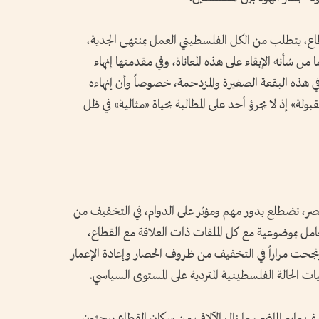
قطاع، يتطلب من الكل الفلسطيني العمل بمنتهى الجدية،
 من شأنه الإبقاء على هذه المعاناة، وفي مقدمتها إنهاء
في هذه البقعة الصغيرة والمزدحمة، خصوصاً وأن إنهاءه
ة» إذ لا يجرؤ أحد على المطالبة بحياة «مثالية» في ظل
 مصر، تضطلع بدور مهم ومؤثر على الدوام، في التخفيف من
عامل بموضوعية مع كل الملفات ذات العلاقة مع القطاع،
، ونجحت مراراً في التخفيف من ظروف الحصار وإعادة الإعمار
ت الحالة الفلسطينية المتردية على المستوى السياسي.
 مايو الماضي، ما زال الآلاف من سكان القطاع يبحثون