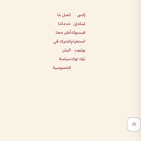
إكس
اتصل بنا
لينكدإن
خدماتنا
فيسبوك
أعلن معنا
انستغرام
اشترك في
يوتيوب
البيان
تيك توك
سياسة
الخصوصية