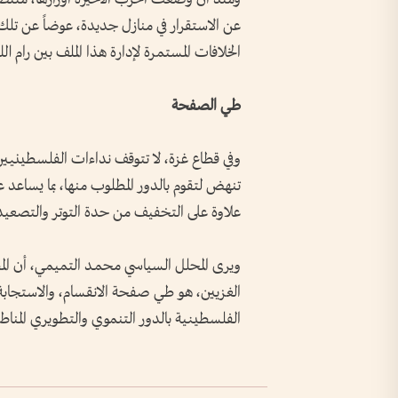
عن الاستقرار في منازل جديدة، عوضاً عن تلك 
الخلافات المستمرة لإدارة هذا الملف بين رام الل
طي الصفحة
وفي قطاع غزة، لا تتوقف نداءات الفلسطينيين ل
تنهض لتقوم بالدور المطلوب منها، بما يساع
علاوة على التخفيف من حدة التوتر والتصعيد،
ويرى المحلل السياسي محمـد التميمي، أن الم
الغزيين، هو طي صفحة الانقسام، والاستجابة
الفلسطينية بالدور التنموي والتطويري المناط ب