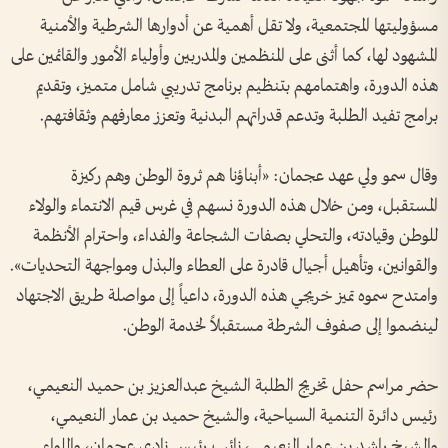
مسؤوليتها المجتمعية، ولا تقل أهمية عن أدوارها الشرطية والأمنية
المشهود لها، كما أثنى على المنظمين والمدربين وأولياء الأمور والقائمين على
هذه الدورة، واهتمامهم بتنظيم برنامج تدريبي شامل متميز، وتقديم
برامج تفيد الطلبة وتدعم قدراتهم البدنية وتعزز معارفهم وثقافتهم.
وقال سمو ولي عهد عجمان: «أبناؤنا هم ثروة الوطن وهم ركيزة
المستقبل، ومن خلال هذه الدورة نسهم في غرس قيم الانتماء والولاء
للوطن وقيادته، والتحلي بصفات الشجاعة والفداء، واحترام الأنظمة
والقوانين، وتأهيل أجيال قادرة على العطاء والبذل ومواجهة التحديات».
وامتدح سموه تميز خريجي هذه الدورة، داعياً إلى مواصلة طريق الاجتهاد
لينضموا إلى صفوف الشرطة مستقبلاً لخدمة الوطن.
حضر مراسم حفل تخريج الطلبة الشيخ عبدالعزيز بن حميد النعيمي،
رئيس دائرة التنمية السياحية، والشيخ حميد بن عمار النعيمي،
والشيخ راشد بن عمار النعيمي، نائب رئيس نادي عجمان، واللواء