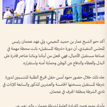
أكد سمو الشيخ عمار بن حميد النعيمي، ولي عهد عجمان رئيس
المجلس التنفيذي، أن دورة «شرطة المستقبل» باتت محطة مهمة في
صناعة مستقبل الأجيال، فهي تجعل من أبنائنا وبناتنا عناصر قادرة على
البذل والعطاء والدفاع عن الوطن وحماية أمنه واستقراره.
جاء ذلك خلال حضور سموه أمس حفل تخريج الطلبة المنتسبين لدورة
شرطة المستقبل بنسختها الخامسة والعشرين للذكور والسابعة للإناث في
نادي الشرطة بمنطقة الجرف في عجمان.
وأشاد سموه بجهود القيادة العامة لشرطة عجمان، والتي تعبر عن