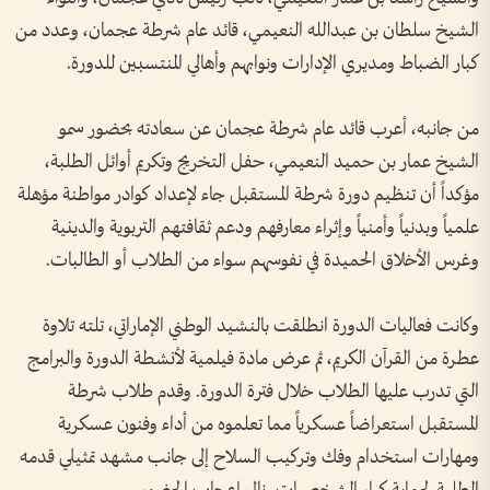
الشيخ سلطان بن عبدالله النعيمي، قائد عام شرطة عجمان، وعدد من
كبار الضباط ومديري الإدارات ونوابهم وأهالي المنتسبين للدورة.
من جانبه، أعرب قائد عام شرطة عجمان عن سعادته بحضور سمو
الشيخ عمار بن حميد النعيمي، حفل التخريج وتكريم أوائل الطلبة،
مؤكداً أن تنظيم دورة شرطة المستقبل جاء لإعداد كوادر مواطنة مؤهلة
علمياً وبدنياً وأمنياً وإثراء معارفهم ودعم ثقافتهم التربوية والدينية
وغرس الأخلاق الحميدة في نفوسهم سواء من الطلاب أو الطالبات.
وكانت فعاليات الدورة انطلقت بالنشيد الوطني الإماراتي، تلته تلاوة
عطرة من القرآن الكريم، ثم عرض مادة فيلمية لأنشطة الدورة والبرامج
التي تدرب عليها الطلاب خلال فترة الدورة. وقدم طلاب شرطة
المستقبل استعراضاً عسكرياً مما تعلموه من أداء وفنون عسكرية
ومهارات استخدام وفك وتركيب السلاح إلى جانب مشهد تمثيلي قدمه