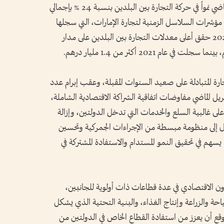
ووفق مؤشرات وزارة الاقتصاد، سجل العام الماضي نمواً في حركة التجارة بين البلدين بنسبة 24 % بإجمالي
مقارنة بعام 2019، وأوضحت مؤشرات السلاسل الزمنية لتجارة الإمارات، التي سجلها
المركز الاتحادي للتنافسية والإحصاء، أن عام 2022 حقق أعلى معدلات التجارة بين البلدين على مدار
رة المتبادلة على صعيد السنوات المقبلة، وعقب إبرام عدد
بريل الماضي مفاوضات اتفاقية الشراكة الاقتصادية الشاملة،
على غالبية السلع والخدمات التي تدخل الدولتين، وإزالة
صول إلى منظومة مبسطة من الإجراءات الجمركية وتحسين
يسهم في تحقيق النمو المستدام والاستفادة المشتركة في
ون الاقتصادي في عدة قطاعات ذات أولوية للجانبين،
احة والزراعة وإنتاج الغذاء، والبنية التحتية الذي يشكل
متوقع أن يعزز من استفادة القطاع الخاص في الدولتين من