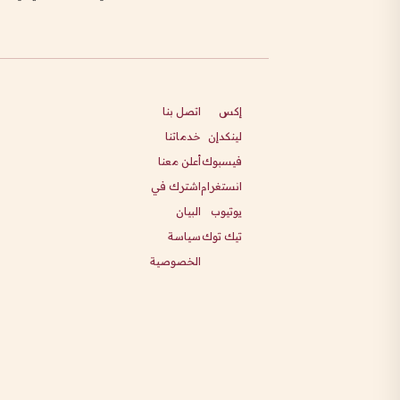
إكس
اتصل بنا
لينكدإن
خدماتنا
فيسبوك
أعلن معنا
انستغرام
اشترك في
يوتيوب
البيان
تيك توك
سياسة
الخصوصية