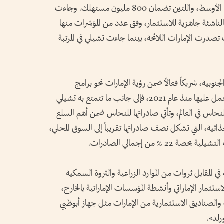
النمو الضخم لمنطقتي أمريكا الجنوبية والشرق الأوسط، واللتين تضمان 800 مليون مستهلك. وجاءت
الناشئة جاهزية للاستثمار، وفق عدد من المؤشرات منها
وجستيات» الصادر في 2023، حيث تصدرت الإمارات اللائحة، بينما جاءت تشيلي في المرتبة
جنوبية، شريكاً فعالاً ضمن رؤية الإمارات نحو برامج
واتفاقيات الشراكة الاقتصادية الشاملة، التي تعمل عليها منذ عام 2021، فإلى جانب ما تتمتع به تشيلي
حاس في العالم، وتأتي صادراتها للنحاس ضمن أهم السلع
ذائية، التي تشكل نصف صادراتها تقريباً إلى السوق المحلي،
% من إجمالي الصادرات.
في المقابل ثروات من الموارد الزراعية والثروة السمكية
تثمار الإماراتي وأنشطة المؤسسات الإماراتية بالخارج،
لصناديق الاستثمارية من الإمارات مثل جهاز أبوظبي
رلد».