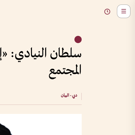
سلطان النيادي: «إفط
المجتمع
دبي - البيان