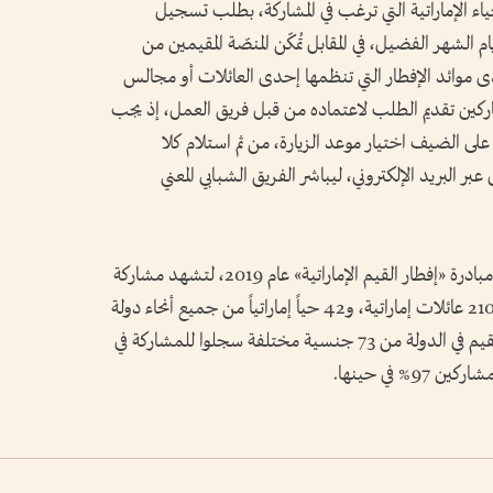
اء الإماراتية التي ترغب في المشاركة، بطلب تسجيل
م الشهر الفضيل، في المقابل تُمكّن المنصّة المقيمين من
ى موائد الإفطار التي تنظمها إحدى العائلات أو مجالس
لمشاركين تقديم الطلب لاعتماده من قبل فريق العمل، إذ يجب
ى الضيف اختيار موعد الزيارة، من ثم استلام كلا
 البريد الإلكتروني، ليباشر الفريق الشبابي المعني
وكانت المؤسسة الاتحادية للشباب قد أطلقت مبادرة «إفطار القيم الإماراتية» عام 2019، لتشهد مشاركة
واسعة خلال النسختين الماضيتين، إذ شارك 210 عائلات إماراتية، و42 حياً إماراتياً من جميع أنحاء دولة
الإمارات، استضافوا خلالها أكثر من 6 آلاف مقيم في الدولة من 73 جنسية مختلفة سجلوا للمشاركة في
% في حينها.