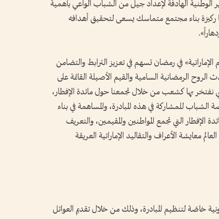
ر الوطنية الهادفة لإعداد جيل من الشباب الواعي بأهمية
نها ركيزة بناء مجتمع متماسك يسعى لتحقيق أهدافه
اراً».
 الإماراتية» في رمضان تسهم في تعزيز الترابط والتضامن
دث الروح الرمضانية السامية والقيم الأصيلة القائمة على
ي نفتخر بها كشعب من خلال تجمعنا حول مائدة الإفطار،
ة الشباب للمشاركة في هذه المبادرة، والمساهمة في بناء
الإفطار التي تجمع المواطنين والمقيمين، والتعريف
الم معايشة الأعراف والتقاليد الإماراتية العريقة
نية خاصّة لتنظيم المبادرة، وذلك من خلال تقديم العوائل