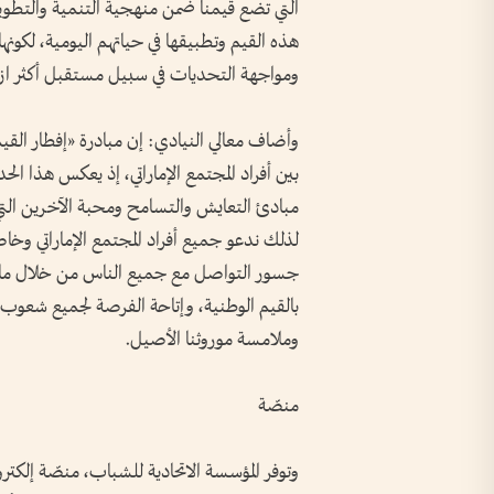
التي تضع قيمنا ضمن منهجية التنمية والتطوي
هذه القيم وتطبيقها في حياتهم اليومية، لكو
ومواجهة التحديات في سبيل مستقبل أكثر ازده
وأضاف معالي النيادي: إن مبادرة «إفطار القيم
بين أفراد المجتمع الإماراتي، إذ يعكس هذا الح
مبادئ التعايش والتسامح ومحبة الآخرين الت
لذلك ندعو جميع أفراد المجتمع الإماراتي وخاص
جسور التواصل مع جميع الناس من خلال مائدة 
بالقيم الوطنية، وإتاحة الفرصة لجميع شعوب الع
وملامسة موروثنا الأصيل.
منصّة
وتوفر المؤسسة الاتحادية للشباب، منصّة إلكترو