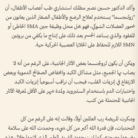
وأكد الدكتور حسين نصير مطلك استشاري طب أعصاب الأطفال، أن
"زولنجسما" يستخدم لعلاج الرضع والأطفال الصغار الذين يعانون من
ضمور العضلات الشوكي، فهو يحل محل وظيفة جين SMA الخاطئ أو
المفقود والذي يساعد الجسم بعد ذلك على إنتاج ما يكفي من بروتين
SMN اللازم للحفاظ على الخلايا العصبية الحركية حية.
ويمكن أن يكون لزولجنسما بعض الآثار الجانبية، على الرغم من أنه لا
يصاب بها الجميع، مثل مشاكل الكبد وانخفاض الصفائح الدموية وبعض
الارتفاع في إنزيمات القلب، فيجب أن نراقب أسبوعياً إنزيمات الكبد
واختبارات الدم باستخدام الستيرويد ولمدة شهر على الأقل لمعرفة الآثار
الجانبية المحتملة عن كثب.
وشكرت المريضة رب العالمين أولاً، وقالت إنه على الرغم من كل
التحديات، فإن قدرة الله أكبر من كل شيء، ‏وحمدت الله على سلامة
رضيعها وصحته، كما ثمنت جهود الفريق الطبي الذي لازمها خلال هذه