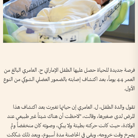
فرصة جديدة للحياة حصل عليها الطفل الإماراتي ح. العامري البالغ من
العمر 44 يوماً، بعد اكتشاف إصابته بالضمور العضلي الشوكي من النوع
الأول.
تقول والدة الطفل، ل. العامري إن حياتها تغيرت بعد اكتشاف هذا
المرض لدى صغيرها، وقالت، "لاحظت أن هناك شيئاً غير طبيعي عند
الولادة، حيث كانت حركته بطيئة ولا يبكي، وصوته كان منخفضاً ولم
يصرخ وقت خروجه، وبقي في الحاضنة مدة أسبوع، وبعد ذلك شككت