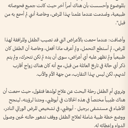
بالموضوع وأحسست بأن هناك أمراً آخر حيث كانت جميع فحوصاته
طبيعية، وصُدمت عندما علمنا بهذا المرض، وخاصة أنني لم أسمع به من
قبل".
وأضافت: عندما سمعت بالأعراض التي قد تصيب الطفل والمرافقة لهذا
المرض، لم أستطع التحمل، ولم أعرف ماذا أفعل، وخاصة أن الطفل كان
طبيعياً ولم تظهر عليه أي أعراض، سوى أن يده لم تكن تتحرك، ولم يتم
ذكر أي حالة في تاريخ العائلة من قبل، مع أنه كان هناك زواج أقارب
لديهم، لكن ليس بهذا التقارب، من جهة الأم والأب.
وتروي أم الطفل رحلة البحث عن علاج لولدها فتقول، حيث سمعت أن
هناك طبيباً مختصاً في هذه الحالات في أبوظبي، وجئنا لرؤيته، لينجح
الأطباء في مستشفى برجيل - أبوظبي، في تشخيص المرض الوراثي النادر،
ووضع خطة طبية شاملة لعلاج الطفل ووقف تدهور حالته لحين وصول
الدواء وإعطائه له.