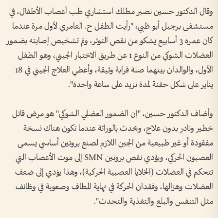
وقال الدكتور حسين نصير مطلك استشاري طب أعصاب الأطفال، في
مستشفى برجيل أبو ظبي، "رأيت الطفل ح. العامري لأول مرة عندما
كان عمره 3 أسابيع يشكو من نقص التوتر، وتم تشخيص إصابته بضمور
العضلات الشوكي من النوع 1 عن طريق الاختبار الجيني، وهو الطفل
الأول، والوالدان بينهما صلة قرابة وثيقة، وأعطي العلاج الجيني في 18
يناير على شكل حقنة لمدة تزيد على ساعة واحدة".
وأضاف الدكتور حسين، "إن الضمور العضلي الشوكي" هو مرض قاتل
خطير ونادر بدون علاج، ويحدث بالوراثة عندما تكون هناك نسخة
مفقودة أو غير طبيعية من الجين اللازم لصنع بروتين أساسي يسمى
العصبون الحركي، ويؤدي نقص بروتين SMN إلى موت الأعصاب التي
تتحكم في العضلات (الخلايا العصبية الحركية)، وهذا يؤدي إلى ضعف
العضلات وهزالها، وفقدان الحركة في نهاية المطاف وصعوبة في وظائف
مثل التنفس والبلع والتغذية والتحدث".