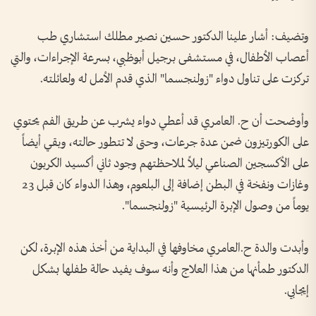
وتضيف: أشار علينا الدكتور حسين نصير مطلك استشاري طب
أعصاب الأطفال، في مستشفى برجيل أبوظبي، بسرعة الإجراءات، والتي
تركزت على تناول دواء "زولنجسما" الذي قدم الأمل له ولعائلته.
وأوضحت أن ح. العامري قد أعطي دواء يشرب عن طريق الفم يحتوي
على الكورتيزون ضمن عدة جرعات، وحتى لا تتطور حالته، وبقي أيضاً
على الأكسجين الصناعي ليلاً لملاحظتهم وجود ثاني أكسيد الكربون
وغازات ونفخة في البطن إضافة إلى البلعوم، وهذا الدواء كان قبل 23
يوماً من وصول الإبرة الرئيسية "زولنجسما".
وأبدت والدة ح.العامري مخاوفها في البداية من أخذ هذه الإبرة، لكن
الدكتور طمأنها من هذا العلاج وأنه سوف يفيد حالة طفلها بشكل
إيجابي.