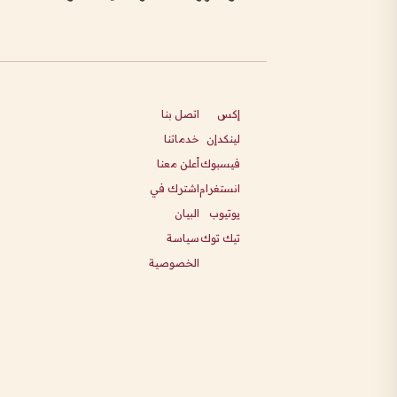
إكس
اتصل بنا
لينكدإن
خدماتنا
فيسبوك
أعلن معنا
انستغرام
اشترك في
يوتيوب
البيان
تيك توك
سياسة
الخصوصية