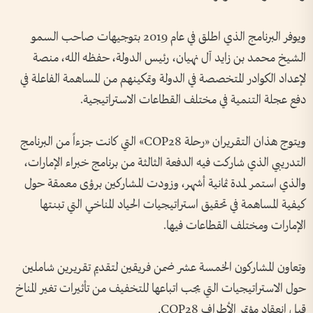
ويوفر البرنامج الذي اطلق في عام 2019 بتوجيهات صاحب السمو
الشيخ محمد بن زايد آل نهيان، رئيس الدولة، حفظه الله، منصة
لإعداد الكوادر المتخصصة في الدولة وتمكينهم من المساهمة الفاعلة في
دفع عجلة التنمية في مختلف القطاعات الاستراتيجية.
ويتوج هذان التقريران «رحلة COP28» التي كانت جزءاً من البرنامج
التدريبي الذي شاركت فيه الدفعة الثالثة من برنامج خبراء الإمارات،
والذي استمر لمدة ثمانية أشهر، وزودت المشاركين برؤى معمقة حول
كيفية المساهمة في تحقيق استراتيجيات الحياد المناخي التي تبنتها
الإمارات ومختلف القطاعات فيها.
وتعاون المشاركون الخمسة عشر ضمن فريقين لتقديم تقريرين شاملين
حول الاستراتيجيات التي يجب اتباعها للتخفيف من تأثيرات تغير المناخ
قبل انعقاد مؤتمر الأطراف COP28.