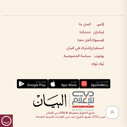
إكس
اتصل بنا
لينكدإن
خدماتنا
فيسبوك
أعلن معنا
انستغرام
اشترك في البيان
يوتيوب
سياسة الخصوصية
تيك توك
جميع الحقوق محفوظة ©
2026
دبي للإعلام
ص.ب 2710، طريق الشيخ زايد، دبي، الإمارات العربية المتحدة