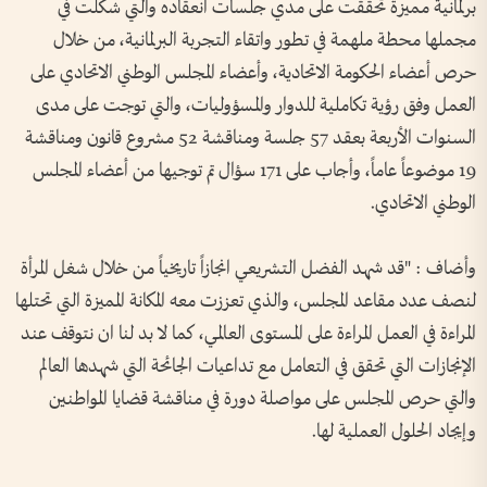
برلمانية مميزة تحققت على مدي جلسات انعقاده والتي شكلت في
مجملها محطة ملهمة في تطور واتقاء التجربة البرلمانية، من خلال
حرص أعضاء الحكومة الاتحادية، وأعضاء المجلس الوطني الاتحادي على
العمل وفق رؤية تكاملية للدوار والمسؤوليات، والتي توجت على مدى
السنوات الأربعة بعقد 57 جلسة ومناقشة 52 مشروع قانون ومناقشة
19 موضوعاً عاماً، وأجاب على 171 سؤال تم توجيها من أعضاء المجلس
الوطني الاتحادي.
وأضاف : "قد شهد الفضل التشريعي انجازاً تاريخياً من خلال شغل المرأة
لنصف عدد مقاعد المجلس، والذي تعززت معه المكانة المميزة التي تحتلها
المراءة في العمل المراءة على المستوى العالمي، كما لا بد لنا ان نتوقف عند
الإنجازات التي تحقق في التعامل مع تداعيات الجائحة التي شهدها العالم
والتي حرص المجلس على مواصلة دورة في مناقشة قضايا المواطنين
وإيجاد الحلول العملية لها.