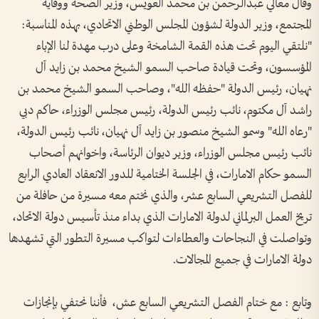
وقال معالي عبدالرحمن بن محمد العويس، وزير الصحة ووقاية
المجتمع، وزير الدولة لشؤون المجلس الوطني الاتحادي، بهذه المناسبة:
"نلتقي اليوم تحت هذه القمة الشامخة وعلى درب مهدة لنا الإباء
المؤسسون، وتحت قيادة صاحب السمو الشيخ محمد بن زايد آل
نهيان، رئيس الدولة "حفظه الله"، وصاحب السمو الشيخ محمد بن
راشد آل مكتوم، نائب رئيس الدولة، رئيس مجلس الوزراء، حاكم دبي
"رعاه الله" وسمو الشيخ منصور بن زايد آل نهيان، نائب رئيس الدولة،
نائب رئيس مجلس الوزراء، وزير ديوان الرئاسة، واخوانهم أصحاب
السمو حكام الامارات، في الجلسة الختامية للدور الانعقاد العادي الرابع
للفصل التشريعي السابع عشر، والذي نختم معه مسيرة من حافلة من
تريخ العمل البرلماني لدولة الامارات الذي بداء منذ تأسيس دولة الاتحاد،
وتواصلت في النجاحات والعطاءات لتواكب مسيرة التطور التي تشهدها
دولة الامارات في جميع المجالات.
وتابع : مع ختام الفصل التشريعي السابع عش، فأننا نحتفي بإنجازات