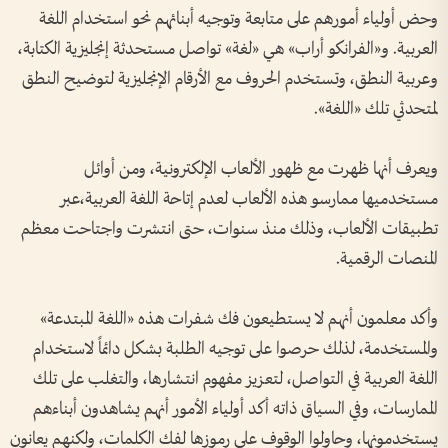
وحض أولياء أمورهم على متابعة وتوجيه أبنائهم نحو استخدام اللغة
العربية. و«الفرانكو أراب» هي «لغة» تواصل مستحدثة إنجليزية الكتابة،
وعربية النطق، وتستخدم الحروف مع الأرقام الإنجليزية لتوضيح النطق
لمتحدثي تلك «اللغة».
ويعرف أنها ظهرت مع ظهور الألعاب الإلكترونية، ومن أوائل
مستخدميها ممارسو هذه الألعاب لعدم إتاحة اللغة العربية،عبر
تطبيقات الألعاب، وذلك منذ سنوات، حتى انتشرت واجتاحت معظم
المنصات الرقمية.
وأكد معلمون أنهم لا يستطيعون فك شفرات هذه «اللغة المبتدعة»
والمستخدمة، لذلك حرصوا على توجيه الطلبة بشكل دائماً لاستخدام
اللغة العربية في التواصل، لتعزيز مفهوم انتشارها، والتغلب على تلك
الممارسات، وفي السياق ذاته أكد أولياء الأمور أنهم يشاهدون أبناءهم
يستخدمونها، وحاولوا الوقوف على رموزها لفك الكلمات، ولكنهم يعانون