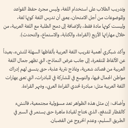
وتدريب الطلاب على استخدام اللغة، وليس مجرد حفظ القواعد
والموضوعات من أجل الامتحان، بمعنى أن تدرس اللغة كونها لغة،
وليست كونها مادة فقط، بالإضافة إلى دمج الطلبة مع اللغة العربية، من
خلال مهاراتها الأربع (القراءة، والكتابة، والاستماع، والتحدث).
وأكد شبكري أهمية تقريب اللغة العربية بألفاظها السهلة للنشء، بعيداً
عن الألفاظ المتقعرة، إلى جانب عرض النماذج، التي تظهر جمال اللغة
العربية من قصائد شعرية، ونماذج نثرية عذبة، حتى يتسنى لهم إدراك
مواطن الجمال فيها، والتوسع في المشاركة في المبادرات، التي تعنى بمهارات
اللغة العربية مثل: مبادرة تحدي القراءة العربي، وشهر القراءة.
وأضاف: إن مثل هذه الظواهر تعد مسؤولية مجتمعية، فالنشء
كالقطار المندفع، الذي يحتاج لقيادة ماهرة حتى يستمر في السير في
الطريق السليم، وعدم الخروج عن القضبان.