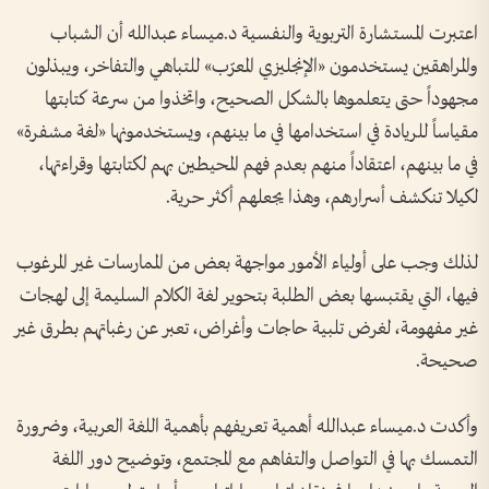
اعتبرت المستشارة التربوية والنفسية د.ميساء عبدالله أن الشباب
والمراهقين يستخدمون «الإنجليزي المعرّب» للتباهي والتفاخر، ويبذلون
مجهوداً حتى يتعلموها بالشكل الصحيح، واتخذوا من سرعة كتابتها
مقياساً للريادة في استخدامها في ما بينهم، ويستخدمونها «لغة مشفرة»
في ما بينهم، اعتقاداً منهم بعدم فهم المحيطين بهم لكتابتها وقراءتها،
لكيلا تنكشف أسرارهم، وهذا يجعلهم أكثر حرية.
لذلك وجب على أولياء الأمور مواجهة بعض من الممارسات غير المرغوب
فيها، التي يقتبسها بعض الطلبة بتحوير لغة الكلام السليمة إلى لهجات
غير مفهومة، لغرض تلبية حاجات وأغراض، تعبر عن رغباتهم بطرق غير
صحيحة.
وأكدت د.ميساء عبدالله أهمية تعريفهم بأهمية اللغة العربية، وضرورة
التمسك بها في التواصل والتفاهم مع المجتمع، وتوضيح دور اللغة