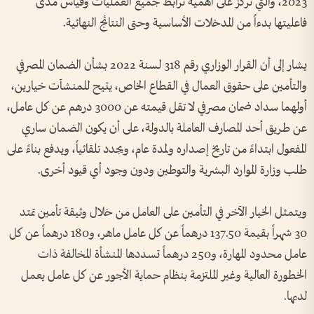
2023، والتي تركز على أهمية ترابط جميع العمليات وقياس مدى
فاعليتها بدءاً من المدخلات الأساسية وحتى النتائج النهائية.
يشار إلى أن القرار الوزاري رقم 318 لسنة 2022 بشأن الضمان المصرفي
والتأمين على حقوق العمال في القطاع الخاص، يتيح للمنشآت خيارين،
أولهما سداد ضمان مصرفي لا تقل قيمته عن 3000 درهم عن كل عامل،
عن طريق أحد المصارف العاملة بالدولة، على أن يكون الضمان ساري
المفعول ابتداءً من تاريخ إصداره ولمدة عام، ويجدد تلقائياً، ويدفع بناءً على
طلب وزارة الموارد البشرية والتوطين ودون وجود أي قيود أخرى.
ويتمثل الخيار الآخر في التأمين على العامل من خلال وثيقة تأمين تمتد
30 شهراً بقيمة 137.50 درهماً عن كل عامل ماهر، و180 درهماً عن كل
عامل محدود المهارة، و250 درهماً تسددها المنشأة المخالفة ذات
الخطورة العالية وغير الملتزمة بنظام حماية الأجور عن كل عامل يعمل
لديها.