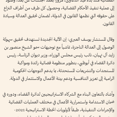
القضائية منذ بدء قيد الدعاوى، مروراً بعقد الجلسات عن بُعد، وصولاً
إلى عملية تنفيذ الأحكام القضائية، وحصول كل طرف من أطراف النزاع
على حقوقه التي نظمها القانون في الدولة، لضمان تحقيق العدالة وسيادة
القانون.
وقال المستشار يوسف العبري: إن الآلية الجديدة تستهدف تحقيق سهولة
الوصول إلى العدالة الناجزة، تماشياً مع توجيهات سمو الشيخ منصور بن
زايد آل نهيان، نائب رئيس مجلس الوزراء، وزير ديوان الرئاسة، رئيس
دائرة القضاء في أبوظبي، بتطوير منظومة قضائية رائدة ومواكبة
المستجدات والتشريعات المستحدثة، بما يدعم التوجهات الحكومية
الرامية إلى تعزيز التنافسية ودعم بيئة الأعمال والاستثمار في الدولة.
وأشاد بالتعاون البناء مع الشركاء الاستراتيجيين لدائرة القضاء، ودوره في
ضمان الاستدامة واستمرارية الأعمال في مختلف العمليات القضائية
والإجراءات التنفيذية، طبقاً لأولويات الخطة الاستراتيجية 2021-