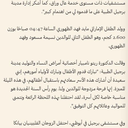
مستشفيات ذات مستوى خدمة عال وراق، كما أشكر إدارة مدينة
برجيل الطبية على ما قدموه لي من اهتمام كبير".
وولد الطفل الإماراتي مايد فهد الظهوري الساعة 04:47 صباحًا بوزن
2.600 كجم، وهو الطفل الثاني للوالدين نسيمة مسعود وفهد
الظهوري.
وقالت الدكتورة ريتو نامبيار أخصائية أمراض النساء والتوليد بمدينة
برجيل الطبية: "نبارك قدوم الأطفال ونبارك لأولياء أمورهم، إنني
سعيدة أن أشارك هذه الأسر سعادتهم باستقبال أطفالهم، في هذه الليلة
المميزة. إنها فرحة مزدوجة للوالدين ولنا. يوم رأس السنة الجديدة هو
مناسبة خاصة لكل أسرة، لقد احتفلنا بهذه اللحظة الرائعة ونتمنى
للمواليد وعائلاتهم كل التوفيق".
وفي مستشفى برجيل في أبوظبي، احتفل الزوجان الفلبينيان بيانكا