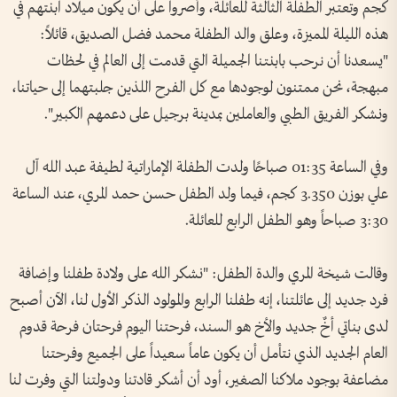
كجم وتعتبر الطفلة الثالثة للعائلة، وأصروا على أن يكون ميلاد ابنتهم في
هذه الليلة المميزة، وعلق والد الطفلة محمد فضل الصديق، قائلاً:
"يسعدنا أن نرحب بابنتنا الجميلة التي قدمت إلى العالم في لحظات
مبهجة، نحن ممتنون لوجودها مع كل الفرح اللذين جلبتهما إلى حياتنا،
ونشكر الفريق الطبي والعاملين بمدينة برجيل على دعمهم الكبير".
وفي الساعة 01:35 صباحًا ولدت الطفلة الإماراتية لطيفة عبد الله آل
علي بوزن 3.350 كجم، فيما ولد الطفل حسن حمد المري، عند الساعة
3:30 صباحاً وهو الطفل الرابع للعائلة.
وقالت شيخة المري والدة الطفل: "نشكر الله على ولادة طفلنا وإضافة
فرد جديد إلى عائلتنا، إنه طفلنا الرابع والمولود الذكر الأول لنا، الآن أصبح
لدى بناتي أخٌ جديد والأخ هو السند، فرحتنا اليوم فرحتان فرحة قدوم
العام الجديد الذي نتأمل أن يكون عاماً سعيداً على الجميع وفرحتنا
مضاعفة بوجود ملاكنا الصغير، أود أن أشكر قادتنا ودولتنا التي وفرت لنا