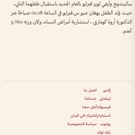
ساليندونغ وآيفي لويز فيرايو بالعام الجديد باستقبال طفلهما الثاني،
حيث وُلد الطفل يوهان جيو س.فيرايو في الساعة 01:18 صباحًا عبر
الدكتورة أرونا كوماري ، استشارية أمراض النساء، وكان وزنه 3.760
كجم.
إكس
اتصل بنا
لينكدإن
خدماتنا
فيسبوك
أعلن معنا
انستغرام
اشترك في البيان
يوتيوب
سياسة الخصوصية
تيك توك