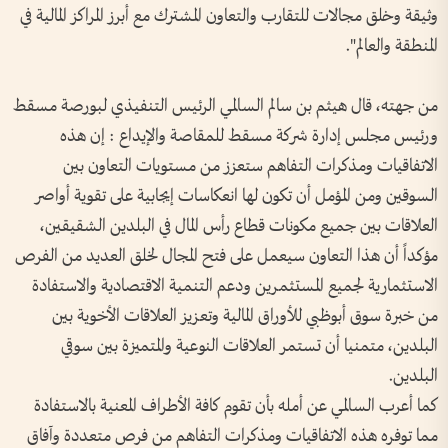
وثيقة وخلق مجالات للتقارب والتعاون المشترك مع أبرز المراكز المالية في
المنطقة والعالم".
من جهته، قال هيثم بن سالم السالمي الرئيس التنفيذي لبورصة مسقط
ورئيس مجلس إدارة شركة مسقط للمقاصة والإيداع : إن هذه
الاتفاقيات ومذكرات التفاهم ستعزز من مستويات التعاون بين
السوقين ومن المؤمل أن تكون لها انعكاسات إيجابية على تقوية أواصر
العلاقات بين جميع مكونات قطاع رأس المال في البلدين الشقيقين،
مؤكداً أن هذا التعاون سيعمل على فتح المجال لخلق العديد من الفرص
الاستثمارية لجميع المستثمرين ودعم التنمية الاقتصادية والاستفادة
من خبرة سوق أبوظبي للأوراق المالية وتعزيز العلاقات الأخوية بين
البلدين، متمنيا أن تستمر العلاقات النوعية والمتميزة بين سوقي
البلدين.
كما أعرب السالمي عن أمله بأن تقوم كافة الأطراف المعنية بالاستفادة
مما توفره هذه الاتفاقيات ومذكرات التفاهم من فرص متعددة وآفاق