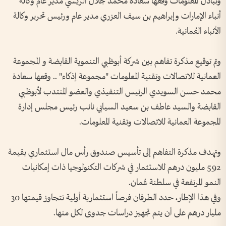
وتبادل المعلومات وقعها سعادة محمد جلال الريسي مدير عام وكالة
أنباء الإمارات وإبراهيم بن سيف العزري مدير عام ورئيس تحرير وكالة
الأنباء العُمانية.
وتم توقيع مذكرة تفاهم بين شركة أبوظبي التنموية القابضة و المجموعة
العمانية للاتصالات وتقنية المعلومات "مجموعة إذكاء" .. وقعها سعادة
محمد حسن السويدي الرئيس التنفيذي والعضو المنتدب لأبوظبي
القابضة والسيد عاطف بن سعيد السيابي نائب رئيس مجلس إدارة
المجموعة العمانية للاتصالات وتقنية المعلومات.
وتهدف مذكرة التفاهم إلى تأسيس صندوق رأس مال استثماري بقيمة
592 مليون درهم للاستثمار في شركات التكنولوجيا ذات إمكانيات
النمو المرتفعة في سلطنة عُمان.
وفي هذا الإطار، حدد الطرفان فرصاً استثمارية أولية تتجاوز قيمتها 30
مليار درهم على أن يتم تجهيز دراسات جدوى لكل منها.