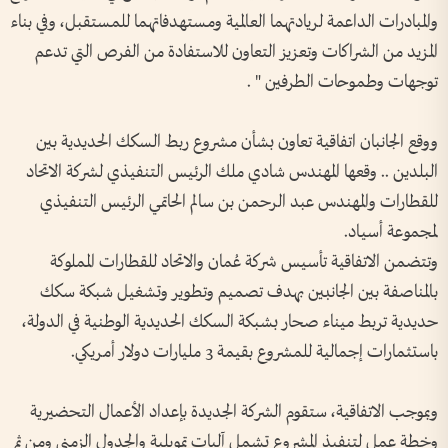
والمبادرات الداعمة لريادتهما العالمية ومستهدفاتهما للمستقبل، وفي بناء
المزيد من الشراكات وتعزيز التعاون للاستفادة من الفرص التي تدعم
توجهات وطموحات الطرفين " .
ووقع الجانبان اتفاقية تعاون بشأن مشروع ربط السكك الحديدية بين
البلدين .. وقعها المهندس شادي ملك الرئيس التنفيذي لشركة الاتحاد
للقطارات والمهندس عبد الرحمن بن سالم الحاتمي الرئيس التنفيذي
لمجموعة أسيـاد.
وتتضمن الاتفاقية تأسيس شركة عُمان والاتحاد للقطارات المملوكة
بالمناصفة بين الجانبين بهدف تصميم وتطوير وتشغيل شبكة سكك
حديدية تربط ميناء صحار بشبكة السكك الحديدية الوطنية في الدولة،
باستثمارات إجمالية للمشروع بقيمة 3 مليارات دولار أمريكي.
وبموجب الاتفاقية، ستقوم الشركة الجديدة بإعداد الأعمال التحضيرية
وخطة عمل لتنفيذ المشروع تشمل آليات تمويلية والجدول الزمني ومن ثم