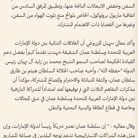
السفن وخفض الانبعاثات الناتجة عنها، وتطبيق المرفق السادس من
اتفاقية ماربول بروتوكول، الخاص بلوائح منع تلوث الهواء من السفن،
وغيرها من القضايا ذات الاهتمام المشترك.
وأكد معالي سهيل المزروعي أن العلاقات الثنائية بين دولة الإمارات
العربية المتحدة وسلطنة عمان الشقيقة شهدت تقدماً كبيراً بفضل دعم
القيادة الحكيمة لصاحب السمو الشيخ محمد بن زايد آل نهيان رئيس
الدولة "حفظه الله"، وأخيه صاحب الجلالة السلطان هيثم بن طارق
سلطان عمان، والثقة المتبادلة والاحترام والمصالح المشتركة، مؤكداً أن
مذكرات التفاهم الثلاث التي تم توقيعها تُعد امتداداً للشراكة التاريخية
بين دولة الإمارات العربية المتحدة وسلطنة عمان في شتى المجالات
وخاصة في قطاع الطاقة والبنية التحتية والنقل.
وقال معاليه : " إن سلطنة عمان تعتبر شريكاً رئيساً لدولة الإمارات، وإن
مثل هذه الشراكات الاستراتيجية تدعم توجه البلدين في صياغة المشاريع