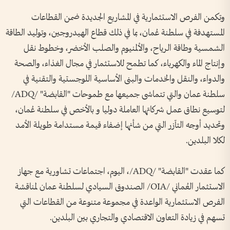
وتكمن الفرص الاستثمارية في المشاريع الجديدة ضمن القطاعات
المستهدفة في سلطنة عُمان، بما في ذلك قطاع الهيدروجين، وتوليد الطاقة
الشمسية وطاقة الرياح، والألمنيوم والصلب الأخضر، وخطوط نقل
وإنتاج الماء والكهرباء، كما تطمح للاستثمار في مجال الغذاء، والصحة
والدواء، والنقل والخدمات والبنى الأساسية اللوجستية والتقنية في
سلطنة عمان والتي تتماشى جميعها مع طموحات "القابضة" /ADQ/
لتوسيع نطاق عمل شركاتها العاملة دوليا و بالأخص في سلطنة عُمان،
وتحديد أوجه التآزر التي من شأنها إضفاء قيمة مستدامة طويلة الأمد
لكلا البلدين.
كما عقدت "القابضة" /ADQ/، اليوم، اجتماعات تشاورية مع جهاز
الاستثمار العُماني /OIA/ الصندوق السيادي لسلطنة عمان لمناقشة
الفرص الاستثمارية الواعدة في مجموعة متنوعة من القطاعات التي
تسهم في زيادة التعاون الاقتصادي والتجاري بين البلدين.