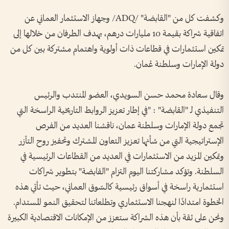
وكشفت كل من "القابضة" /ADQ/ وجهاز الاستثمار العماني عن
اتفاقية شراكة بقيمة 10 مليارات درهم، يهدف الطرفان من خلالها إلى
تمكين استثمارات في قطاعات ذات أولوية واهتمام مشتركة بين كل من
دولة الإمارات وسلطنة عُمان.
وقال سعادة محمد حسن السويدي، العضو المنتدب والرئيس
التنفيذي لـ "القابضة" : "في إطار تعزيز الروابط التاريخية الراسخة التي
تجمع دولة الإمارات وسلطنة عمان، ناقشنا العديد من الفرص
الإستراتيجية التي من شأنها تعزيز التعاون المشترك وتحفيز روح التآزر
وتمكين المزيد من الاستثمارات في العديد من القطاعات الرئيسية في
السلطنة. وتؤكد مشاركتنا اليوم التزام "القابضة" بتطوير شراكات
استثمارية راسخة في أسواق رئيسية كالسّوق العماني، حيث تأتي هذه
الخطوة امتدادًا لنهجنا الاستثماري وتطلعاتنا لتحقيق النمو المستدام.
ونحن على ثقة بأن هذه الشراكة ستعزز من الإمكانات الاقتصادية الكبيرة