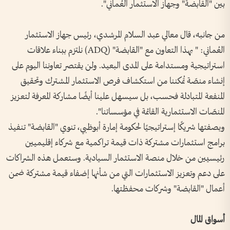
بين "القابضة" وجهاز الاستثمار العُماني".
من جانبه، قال معالي عبد السلام المرشدي، رئيس جهاز الاستثمار
العُماني: " بهذا التعاون مع "القابضة" (ADQ) نلتزم ببناء علاقات
استراتيجية ومستدامة على المدى البعيد. ولن يقتصر تعاوننا اليوم على
إنشاء منصّة تُمكننا من استكشاف فرص الاستثمار المشترك وتحقيق
المنفعة المتبادلة فحسب، بل سيسهل علينا أيضًا مشاركة المعرفة لتعزيز
المنصّات الاستثمارية القائمة في مؤسساتنا".
وبصفتها شريكًا إستراتيجيًا لحكومة إمارة أبوظبي، تنوي "القابضة" تنفيذ
برامج استثمارات مشتركة ذات قيمة تراكمية مع شركاء إقليميين
رئيسيين من خلال منصة الاستثمار السيادية. وستعمل هذه الشراكات
على دعم وتعزيز الاستثمارات التي من شأنها إضفاء قيمة مشتركة ضمن
أعمال "القابضة" وشركات محفظتها.
أسواق المال