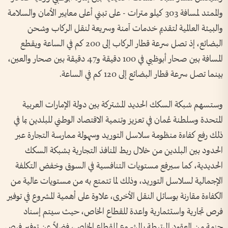
والممتد لمسافة 303 كيلو مترات - على تبني أعلى معايير الأمان والسلامة
والبيئة العالمية لتقديم خدمات آمنة وسريعة لنقل الركاب وشحن
البضائع، إذ تصل سرعة قطار الركاب إلى 200 كم في الساعة ويقطع
المسافة بين صحار أبوظبي في 100 دقيقة و47 دقيقة بين صحار والعين،
بينما تصل سرعة قطار البضائع إلى 120 كم في الساعة.
وستسهم شبكة السكك الحديد المشتركة بين دولة الإمارات العربية
المتحدة وسلطنة عُمان في تعزيز وتنمية الاقتصاد الوطني للبلدين بما في
ذلك رفع كفاءة منظومة سلاسل التوريد وسهولة ممارسة التجارة عبر
الحدود بين البلدين من خلال ربط المنافذ التجارية بشبكة السكك
الحديدية، كما سيرفع مستويات التنافسية في السوق وخفض التكلفة
الإجمالية لسلاسل التوريد، وذلك لما تتمتع به من مستويات عالية من
الكفاءة مقارنة بوسائل النقل الأخرى، علاوة على أهمية المشروع في توفير
فرص تجارية واستثمارية واعدة للقطاع الخاص، حيث سيتم إسناد
حزمة من العقود المرتبطة بالمشروع للقطاع الخاص، فضلاً عن توفير فرص