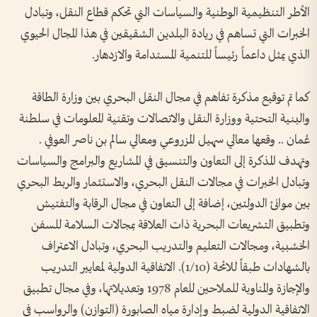
الأطر التنظيمية الوطنية والسياسات التي تحكم قطاع النقل، وتبادل
الخبرات التي تساهم في ريادة البلدين الشقيقين في هذا المجال الحيوي
الذي يمثل داعماً رئيساً للتنمية المستدامة والازدهار.
كما تم توقيع مذكرة تفاهم في مجال النقل البحري بين وزارة الطاقة
والبنية التحتية ووزارة النقل والاتصالات وتقنية المعلومات في سلطنة
عُمان .. وقعها معالي سهيل المزروعي ومعالي سالم بن ناصر العوفي .
وتهدف المذكرة إلى التعاون والتنسيق في المشاريع والبرامج والسياسات
وتبادل الخبرات في مجالات النقل البحري، والاستثمار والربط البحري
بين موانئ الدولتين، إضافة إلى التعاون في مجال الرقابة والتفتيش
وتطبيق التشريعات البحرية ذات العلاقة بمجالات السلامة للسفن
الخشبية، ومجالات التعليم والتدريب البحري، وتبادل الاعتراف
بالشهادات طبقاً للائحة (1/10). الاتفاقية الدولية لمعايير التدريب
والإجازة والمناوبة للملاحين للعام 1978 وتعديلاتها، وفي مجال تطبيق
الاتفاقية الدولية لضبط وإدارة مياه الصابورة (التوازن) والرواسب في