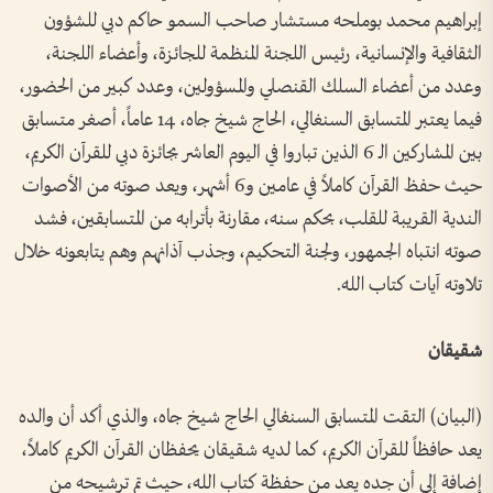
إبراهيم محمد بوملحه مستشار صاحب السمو حاكم دبي للشؤون
الثقافية والإنسانية، رئيس اللجنة المنظمة للجائزة، وأعضاء اللجنة،
وعدد من أعضاء السلك القنصلي والمسؤولين، وعدد كبير من الحضور،
فيما يعتبر المتسابق السنغالي، الحاج شيخ جاه، 14 عاماً، أصغر متسابق
بين المشاركين الـ 6 الذين تباروا في اليوم العاشر بجائزة دبي للقرآن الكريم،
حيث حفظ القرآن كاملاً في عامين و6 أشهر، ويعد صوته من الأصوات
الندية القريبة للقلب، بحكم سنه، مقارنة بأترابه من المتسابقين، فشد
صوته انتباه الجمهور، ولجنة التحكيم، وجذب آذانهم وهم يتابعونه خلال
تلاوته آيات كتاب الله.
شقيقان
(البيان) التقت المتسابق السنغالي الحاج شيخ جاه، والذي أكد أن والده
يعد حافظاً للقرآن الكريم، كما لديه شقيقان يحفظان القرآن الكريم كاملاً،
إضافة إلى أن جده يعد من حفظة كتاب الله، حيث تم ترشيحه من