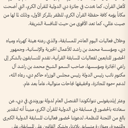
لأهل القرآن، كما يحدث في جائزة دبي الدولية للقرآن الكريم، التي أضحت
مكاناً يؤمه كافة حفظة القرآن الكريم، للظفر بالمركز الأول، وذلك لما لها من
صيت عالمي، كما تعد الأقوى من حيث المنافسة الشريفة.
وخلال فعاليات اليوم العاشر للمسابقة، والذي رعته هيئة كهرباء ومياه
دبي، ومؤسسة محمد بن راشد للأعمال الخيرية والإنسانية، وجمهور
الحضور المتابعين لفعاليات المسابقة القرآنية، تقدم المتسابقون بالشكر إلى
راعي الجائزة ومؤسسها، صاحب السمو الشيخ محمد بن راشد آل
مكتوم نائب رئيس الدولة رئيس مجلس الوزراء حاكم دبي، رعاه الله،
لدعم سموه للجائزة، وتحقيقها نجاحات متوالية، عاماً بعد عام.
وعبّر إيلديفونس نتوانكوندا القنصل العام لدولة بوروندي في دبي، عن
سعادته بالحضور في مسابقة دبي الدولية للقرآن الكريم، مبيناً أنه لتقدير
بالغ من اللجنة المنظمة، لدعوتنا لحضور فعاليات المسابقة الدولية الكبرى
والمتميزة، ومؤازرة متسابق بلادنا، ونشكر القائمين على المسابقة، على