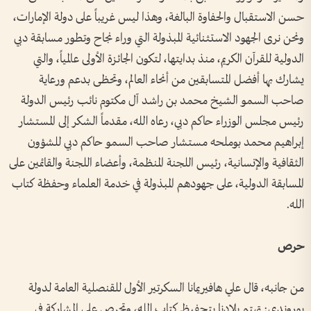
حسن الاستقبال والحفاوة البالغة، وهذا ليس غريباً على دولة الإمارات،
ونحن نرى الجهود الاستثنائية المبذولة التي وراء نجاح وتطور مسابقة دبي
الدولية للقرآن الكريم، منذ بدايتها، لتكون الجائزة الأولى عالمياً، والتي
يشارك بها أفضل المتسابقين من أنحاء العالم، وتحظى بدعم ورعاية
صاحب السمو الشيخ محمد بن راشد آل مكتوم نائب رئيس الدولة
رئيس مجلس الوزراء حاكم دبي، رعاه الله، مقدماً الشكر إلى المستشار
إبراهيم محمد بوملحه مستشار صاحب السمو حاكم دبي للشؤون
الثقافية والإنسانية، رئيس اللجنة المنظمة، وأعضاء اللجنة والقائمين على
المسابقة الدولية، على جهودهم المبذولة في خدمة العلماء وحفظة كتاب
الله.
حرص
من جانبه، قال علي هافيريمانا السكرتير الأول للقنصلية العامة لدولة
بوروندي: تهتم بلادنا بتحفيظ كتاب الله، وتحرص على المشاركة في