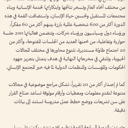
من مختلف أنحاء العالم وتسخر نتائجها وابتكاراتها لخدمة الإنسانية وبناء
مجتمعات المستقبل وتحسين حياة الإنسان، واستضافت القمة في هذه
الدورة أكثر من 600 شخصية عالمية بارزة بينهم أكثر من 60 مفكراً،
ورؤساء دول وسياسيون ورؤساء شركات، وتتضمن فعالياتها 200 جلسة
حوارية وتفاعلية، من ضمنها العديد من الجلسات المفتوحة، وأكثر من
20 اجتماع طاولة مستديرة، تتنوع محاورها في مختلف المجالات
الحيوية، وتلتقي في مخرجاتها النهائية في هدف يتمثل بتعزيز جهود
الحكومات والمؤسسات والمنظمات الدولية لما فيه خير المجتمع الإنساني.
كما تم إصدار أكثر من 20 تقريراً، تشكل مراجع موضوعية في مجالات
متنوعة لتقديم معلومات ومعطيات وأرقام موثوقة تساعد صنّاع القرار
على سن تشريعات ووضع خطط عمل مدروسة تستند إلى بيانات
دقيقة.
وشهدت الدورة السابعة للقمة تنظيم 16 منتدى، ركزت على سبل