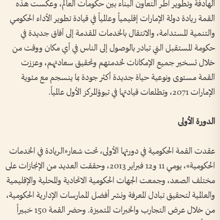
الهادفة وتطوير أطر التعاون البناء بين حكومات العالم، وعكست هذه
القمة ريادة دولة الإمارات إقليمياً وعالمياً في قيادة تطوير الأداء الحكومي
والتنمية المستدامة، والانتقال بالخدمات المقدمة إلى آفاق جديدة في
حكومة المستقبل التي تبادر بالوصول إلى الناس في أي مكان ووقت من
خلال تسخير جميع الإمكانات لخدمتهم وتحقيق سعادتهم، وعززت
القمة مستوى ونوعية حياة جديدة أكثر جودة بما ينسجم مع مئوية
الإمارات 2071، وتطلعات قيادتها في تبوؤالمركز الأول عالمياً.
الدورة الأولى
عقدت القمة الحكومية في دورتها الأولى، تحت شعار«الريادة في الخدمات
الحكومية»، يومي 11 و12 فبراير 2013، وحققت العديد من الإنجازات على
مختلف الصعد، وجمعت الجهات الحكومية الاتحادية والمحلية والإقليمية
والعالمية لتحقيق تبادل المعرفة ونشر أفضل الممارسات الإدارية الحكومية،
من خلال عرض التجارب والخبرات المتميزة. وحضر القمة 150 خبيراً