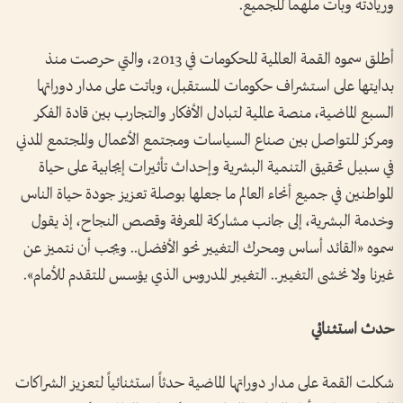
وريادته وبات ملهماً للجميع.
أطلق سموه القمة العالمية للحكومات في 2013، والتي حرصت منذ
بدايتها على استشراف حكومات المستقبل، وباتت على مدار دوراتها
السبع الماضية، منصة عالمية لتبادل الأفكار والتجارب بين قادة الفكر
ومركز للتواصل بين صناع السياسات ومجتمع الأعمال والمجتمع المدني
في سبيل تحقيق التنمية البشرية وإحداث تأثيرات إيجابية على حياة
المواطنين في جميع أنحاء العالم ما جعلها بوصلة تعزيز جودة حياة الناس
وخدمة البشرية، إلى جانب مشاركة المعرفة وقصص النجاح، إذ يقول
سموه «القائد أساس ومحرك التغيير نحو الأفضل.. ويجب أن نتميز عن
غيرنا ولا نخشى التغيير.. التغيير المدروس الذي يؤسس للتقدم للأمام».
حدث استثنائي
شكلت القمة على مدار دوراتها الماضية حدثاً استثنائياً لتعزيز الشراكات