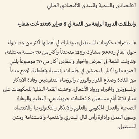
الاقتصادي والتنمية والمنتدى الاقتصادي العالمي
وانطلقت الدورة الرابعة من القمة في 8 فبراير 2016 تحت شعار«
»استشراف حكومات المستقبل«، وشارك في أعمالها أكثر من 125 دولة
حول العالم و3000 مشارك و125 متحدثاً وأكثر من 70 جلسة مختلفة،
وتناولت القمة في العرض والحوار والنقاش أكثر من 70 موضوعاً يلقي
الضوء عليها كبار المتحدثين في جلسات رئيسية وتفاعلية، تجمع عدداً
من القادة وصناع القرار والوزراء والرؤساء التنفيذيين وقادة الابتكار
والمسؤولين والخبراء ورواد الأعمال، وبحثت القمة العالمية للحكومات على
مدار ثلاثة أيام مستقبل 8 قطاعات حيوية، هي: التعليم والرعاية
الصحية والعمل الحكومي والعلوم والابتكار والتكنولوجيا والاقتصاد
وسوق العمل وإدارة رأس المال البشري والتنمية والاستدامة ومدن
المستقبل.