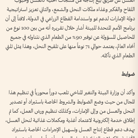
العسل عن طريق بيع إنتاجه من منتجات الخلية كالعسل وحبوب
اللقاح والعُكبر وغذاء ملكات النحل والشمع، والثاني تعزيز استراتيجية
دولة الإمارات لدعم نمو واستدامة القطاع الزراعي في الدولة، لافتاً إلى أن
برنامج الأمم المتحدة للبيئة أشار خلال تقريره أنه من بين 100 نوع من
المحاصيل المسؤولة عن توفير 90% من الطعام الذي نتناوله في جميع
أنحاء العالم، يعتمد حوالي 71 نوعاً منها على تلقيح النحل، وهذا يمثل ثلثي
الطعام الذي نأكله.
ضوابط
وأكد أن وزارة البيئة والتغير المناخي تلعب دوراً محورياً في تنظيم هذا
المجال من حيث وضع الضوابط والشروط الخاصة باستيراد أو تصدير
النحل والعسل من وإلى الإمارات، وكذلك تنظيم ورش العمل، كما تم
إطلاق خدمة إلكترونية لاعتماد أغذية ومكملات غذائية لنحل العسل،
بهدف دعم قطاع إنتاج العسل وتسهيل الإجراءات الخاصة باستيراد