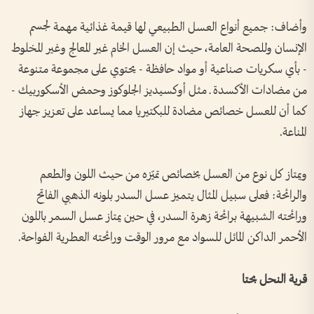
وأضاف: جميع أنواع العسل الطبيعي لها قيمة غذائية مهمة لجسم
الإنسان وللصحة العامة، حيث إن العسل الخام غير المعالج وغير المخلوط
- بأي سكريات صناعية أو مواد حافظة - يحتوي على مجموعة متنوعة
من مضادات الأكسدة ـ مثل أوكسيديز الجلوكوز وحمض الأسكوربيك -
كما أن للعسل خصائص مضادة للبكتيريا مما يساعد على تعزيز جهاز
المناعة.
ويمتاز كل نوع من العسل بخصائص تميّزه من حيث اللون والطعم
والرائحة: فعلى سبيل المثال يتميز عسل السدر بلونه الذهبي الفاتح
ورائحته الشبيهة برائحة زهرة السدر، في حين يمتاز عسل السمر باللون
الأحمر الداكن المائل للسواد مع مرور الوقت ورائحته العطرية الفواحة.
قرية النحل بحتا