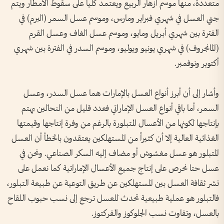
متعددة، منها موسم أزهار الربيع ويعتمد كلياً على سقوط الأمطار ويتم
جني العسل في شهري فبراير ومارس، وموسم عسل السمر (البرم) في
الفترة بين شهري أبريل ومايو، وموسم عسل الغاف وعسل القرم
(المانجروف) في شهري يونيو ويوليو، وموسم السدر في الفترة بين شهري
أكتوبر ونوفمبر.
وأشار إلى أن أبرز أنواع العسل بالإمارات هما عسل السدر، وعسل
السمر، أما باقي أنواع العسل الإماراتي فعدد قليل من النحالين يهتم
بإنتاجها لكونها من الأعسال المتبلورة بالرغم من وفرة إنتاجها وقيمتها
الغذائية العالية إلا أن كثيراً من المستهلكين يعتقدون بالخطأ أن العسل
المتبلور هو عسل مغشوش أو مضاف إليه السكر الصناعي. ونحن في
عسل حتا نحرص على إنتاج جميع الأعسال الإماراتية كما نعمل على
نشر ثقافة العسل بين المستهلكين عن طريق التوعية عن طبيعة التبلور،
فالتبلور هو عملية طبيعية تحدث للعسل ترجع إلى نسب حبوب اللقاح
بالعسل، وتفاوت نسب الجلوكوز والفركتوز.