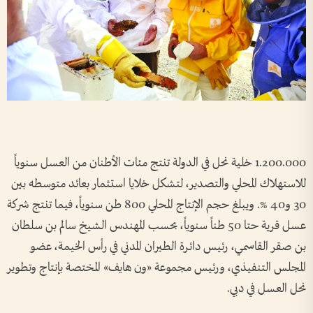
1.200.000 خلية نحل في الدولة تنتج مئات الأطنان من العسل سنوياً
للاستهلاك المحلي والتصدير، لتشكل خلايا استثمار بعائد متوسطه بين
30 و40 %. ويبلغ حجم الإنتاج المحلي 800 طن سنوياً، فيما تنتج شركة
عسل قرية حتا 50 طناً سنوياً، بحسب المهندس الشيخ سالم بن سلطان
بن صقر القاسمي، رئيس دائرة الطيران المدني في رأس الخيمة، عضو
المجلس التنفيذي، ورئيس مجموعة «ون هايف» المختصة بإنتاج وتطوير
نحل العسل في دبي.