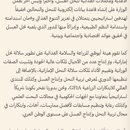
الأغذية والمكملات الغذائية لنحل العسل، وأخيراً وليس آخر تعمل
الوزارة على إنشاء قاعدة بيانات إلكترونية للنحل والنحالين تحقيقاً
لهدفين استراتيجيين يتمثلان في تعزيز التنوع الغذائي وضمان استدامته
واستدامة النظم الطبيعية، وإدراكاً منها للدور الذي يلعبه نحل العسل
في تحقيق عوائد اقتصادية واجتماعية وبيئية.
كما تقوم هيئة أبوظبي للزراعة والسلامة الغذائية على تطوير سلالة نحل
إماراتية، وتم إنتاج عدد من الأجيال لملكات عالية الجودة وتثبيت الصفات
الوراثية وتقييم الأداء لملكات سلالة النحل الإماراتية، بالإضافة إلى
تنظيمها الدوري لمعرض تربية النحل وإنتاج العسل وكذلك المنتدى
العالمي للابتكارات الزراعية GFIA، ونحن بدورنا نفخر بكوننا شريكاً
استراتيجياً بتعاوننا مع الجهات الحكومية في مجالات البحث العلمي
وكذلك رعاية وتنظيم مسابقات لأفضل ممارسات، أبحاث، وابتكارات في
مجال تربية النحل وإنتاج العسل على مستوى الوطن العربي.