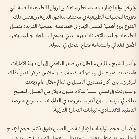
وتزخر دولة الإمارات ببيئة فطرية تعكس ثرواتها الطبيعية الغنية التي
تعززها المحميات الطبيعية في مختلف مناطق الدولة، وبفضل ذلك
التنوع يبرز أهمية العسل الإماراتي بخصائصه الصحية الفريدة بفضل
الطبيعة الجبلية، بالإضافة لدوره البيئي ودعم السياحة الجبلية، وتعزيز
الأمن الغذائي واستدامة قطاع النحل في الدولة.
وأشار الشيخ سالم بن سلطان بن صقر القاسمي إلى أن دولة الإمارات
قامت بتصدير عسل ومنتجاته بقيمة 4.43 ملايين دولار لتتبوأ بذلك
المركز 43 بين أكبر مُصدري العسل في العالم خلال عام 2019،
واستوردت في نفس السنة 26.4 مليون دولار من العسل، لتصبح
بذلك في المرتبة 17 بين أكبر مستورديه في العالم، بحسب موقع «مرصد
التعقيد الاقتصادي» لبيانات التجارة الدولية.
وأكد أن حجم الواردات الإماراتية من العسل يفوق بكثير حجم الإنتاج
المحلي، ما يزيد على 90% من منتجات العسل المعروضة على رفوف