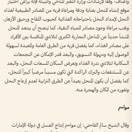
وأضاف: وفقاً لإرشادات وزارة التغير المناخي والبيئة فإنه يراعى اختيار
موقع إنشاء المنحل بعناية ودقة ومراعاة قربه من المصادر الطبيعية لغذاء
النحل لإمداد النحل باحتياجاته الغذائية كحبوب اللقاح ورحيق الأزهار،
ويجب مراعاة وجود مصادر للمياه النقية، كما يُنصح أن يبتعد المنحل
المنشأ حديثاً عن المناحل التجارية الكبرى لتلاشي المنافسة بين الأفراد
على مصادر الغذاء، كما يفضل قربه من الطرق العامة والمعبدة لسهولة
الوصول إليه وسهولة التسويق، والبعد قدر الإمكان عن التجمعات
السكانية لتلاشي ندرة الغذاء وتعرض السكان للسعات النحل، والبعد
عن المستنقعات والبرك الراكدة التي تكون مسبباً مرضياً كبيراً للنحل،
كما يفضل أن يكون المنحل بعيداً عن الطرق الترابية لعدم إزعاج النحل
ونفوره من المكان والهجرة منه.
مواسم
وقال الشيخ سالم القاسمي: إن مواسم إنتاج العسل في دولة الإمارات