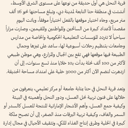
قرية النحل هي أول حديقة من نوعها على مستوى الشرق الأوسط،
أنشئت في منطقة حتا التابعة لمدينة دبي، وتبلغ مساحتها نحو 16 ألف
متر مربع، وجاء اختيار موقعها بالفعل اختياراً موفقاً، وباتت اليوم
مقصداً لأعداد كبيرة من السائحين والمواطنين والمقيمين، وصارت مزاراً
سياحياً لا تتردد المؤسسات التعليمية الحكومية والخاصة من مدارس
وجامعات بتنظيم رحلات أسبوعية لها، ساعد على تميزها وجمال
الطبيعة فيها موقعها فهي تقع بين الجبال والمزارع، وهي موطن طبيعي
لأكثر من 100 ألف نحلة بدأت بـ10 خلايا منذ تسع سنوات، إلى أن
ازدهرت لتضم الآن أكثر من 3000 خلية على امتداد مساحة الحديقة.
وتعد قرية النحل في حتا بمثابة جامعة أو مركز تعليمي، يتعرفون من
خلالها على فنون تربية نحل العسل، ودور النحل وأهميته في البيئة
وكيفية جمع العسل، وأهم الأشجار الإماراتية المنتجة للعسل كالسدر أو
السمر والغاف، وكيفية تربية اليرقات منذ الصغر، إلى أن تصبح ملكة
كبيرة في الخلية وطرق إنتاج الغذاء الملكي، وتثقيف الأجيال في مجال إدارة